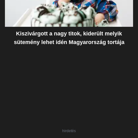
Kiszivárgott a nagy titok, kiderült melyik
sütemény lehet idén Magyarország tortája
hirdetés