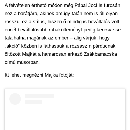
A felvételen érthető módon még Pápai Joci is furcsán
néz a barátjára, akinek amúgy talán nem is áll olyan
rosszul ez a stílus, hiszen ő mindig is bevállalós volt,
ennél bevállalósabb ruhakölteményt pedig keresve se
találhatna magának az ember – alig várjuk, hogy
„akció” közben is láthassuk a rózsaszín párducnak
öltözött Majkát a hamarosan érkező Zsákbamacska
című műsorban.
Itt lehet megnézni Majka fotóját: