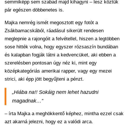
semmiképp sem szabad majd kihagyni – lesz köztük
pár egészen döbbenetes is.
Majka nemrég ismét megosztott egy fotót a
Zsákbamacskából, ráadásul sikerült rendesen
meglepnie a rajongóit a felvétellel, hiszen a legtöbben
sose hitték volna, hogy egyszer rózsaszín bundában
és kalapban fogják látni a kedvencüket, aki ebben a
szerelésben pontosan úgy néz ki, mint egy
középkategóriás amerikai rapper, vagy egy mezei
strici, aki épp jött begyűjteni a pénzt.
„Hiába na!! Sokáig nem lehet hazudni
magadnak…”
– írta Majka a meghökkentő képhez, mintha ezzel csak
azt akarná jelezni, hogy ez a valódi arca.