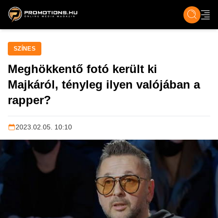
ZENE, FILM & KULT
SPORT
GASZTRO & UTAZÁS
SZÍNES
ÉLET
TECH & TU
SZÍNES
Meghökkentő fotó került ki
Majkáról, tényleg ilyen valójában a
rapper?
2023.02.05. 10:10