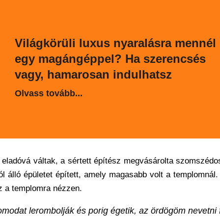
Világkörüli luxus nyaralásra mennél
egy magángéppel? Ha szerencsés
vagy, hamarosan indulhatsz
Olvass tovább...
 eladóvá váltak, a sértett építész megvásárolta szomszédo
l álló épületet épített, amely magasabb volt a templomnál.
az a templomra nézzen.
plomodat lerombolják és porig égetik, az ördögöm nevetni 