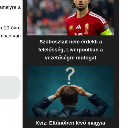
amelyre a
án 20 évre
umban van
Szoboszlait nem érdekli a
felelősség, Liverpoolban a
vezetőségre mutogat
Kvíz: Eltűnőben lévő magyar