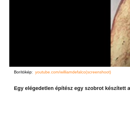
Borítókép:
youtube.com/williamdefalco(screenshoot)
Egy elégedetlen építész egy szobrot készített 