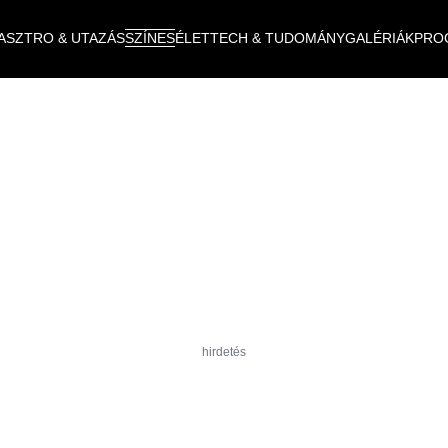
ASZTRO & UTAZÁS
SZÍNES
ÉLET
TECH & TUDOMÁNY
GALÉRIÁK
PRO
hirdetés