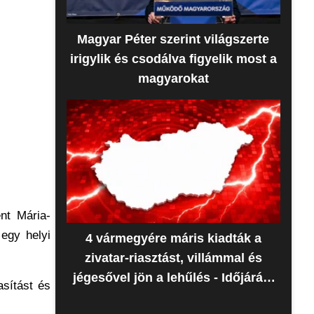
Magyar Péter szerint világszerte
irigylik és csodálva figyelik most a
magyarokat
nt Mária-
 egy helyi
4 vármegyére máris kiadták a
zivatar-riasztást, villámmal és
jégesővel jön a lehűlés - Időjárás-
asítást és
előrejelzés