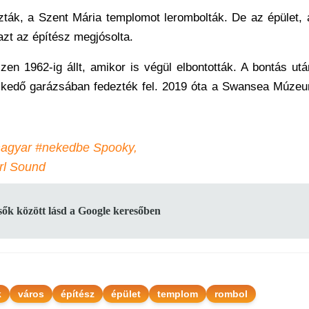
ták, a Szent Mária templomot lerombolták. De az épület, 
azt az építész megjósolta.
zen 1962-ig állt, amikor is végül elbontották. A bontás ut
reskedő garázsában fedezték fel. 2019 óta a Swansea Múze
agyar
#nekedbe
Spooky,
irl Sound
lsők között lásd a Google keresőben
k
város
építész
épület
templom
rombol