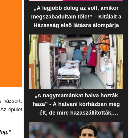
„A legjobb dolog az volt, amikor
megszabadultam tőle!” – Kitálalt a
Házasság első látásra álompárja
„A nagymamánkat halva hozták
s házsort.
haza” - A hatvani kórházban még
 Az épület
élt, de mire hazaszállították,
meghalt az idős nő
fog."