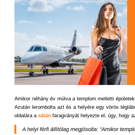
Amikor néhány év múlva a templom melletti épületek
Azután lerombolta azt és a helyére egy vörös téglábó
oldalára a
sátán
faragványát helyezte el, úgy, hogy 
A helyi férfi állítólag megjósolta: "Amikor tem