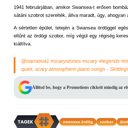
1941 februárjában, amikor Swansea-t erősen bombáz
sátáni szobrot szerelték, állva maradt, úgy, ahogyan 
A sértetlen épület, tetején a Swansea ördöggel egés
eltűnt az ördögi szobor, míg végül egy régiség ke
kiállítva.
@narrativa1
#scarystories
#scary
#legends
#m
quiet, scary atmosphere piano songs - Skittleg
Állítsd be, hogy a Promotions cikkeit mindig az e
swensea ördög
szobor
áto