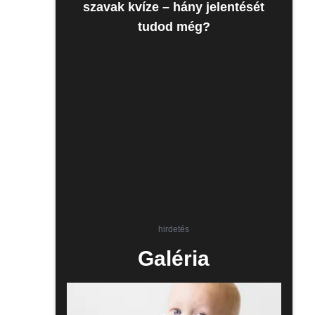
szavak kvíze – hány jelentését
tudod még?
hirdetés
Galéria