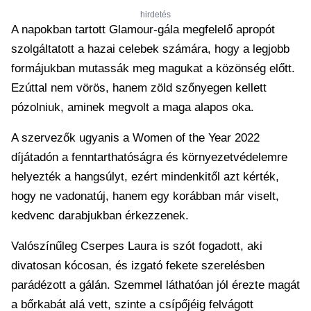
hirdetés
A napokban tartott Glamour-gála megfelelő apropót
szolgáltatott a hazai celebek számára, hogy a legjobb
formájukban mutassák meg magukat a közönség előtt.
Ezúttal nem vörös, hanem zöld szőnyegen kellett
pózolniuk, aminek megvolt a maga alapos oka.
A szervezők ugyanis a Women of the Year 2022
díjátadón a fenntarthatóságra és környezetvédelemre
helyezték a hangsúlyt, ezért mindenkitől azt kérték,
hogy ne vadonatúj, hanem egy korábban már viselt,
kedvenc darabjukban érkezzenek.
Valószínűleg Cserpes Laura is szót fogadott, aki
divatosan kócosan, és izgató fekete szerelésben
parádézott a gálán. Szemmel láthatóan jól érezte magát
a bőrkabát alá vett, szinte a csípőjéig felvágott