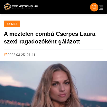
ZENE, FILM & KULT
SPORT
GASZTRO & UTAZÁS
SZÍNES
ÉLET
TECH & TU
SZÍNES
A meztelen combú Cserpes Laura
szexi ragadozóként gálázott
2022.03.25. 21:41