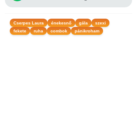
Cserpes Laura
énekesnő
gála
szexi
fekete
ruha
combok
pánikroham