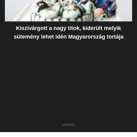
Kiszivárgott a nagy titok, kiderült melyik
sütemény lehet idén Magyarország tortája
hirdetés