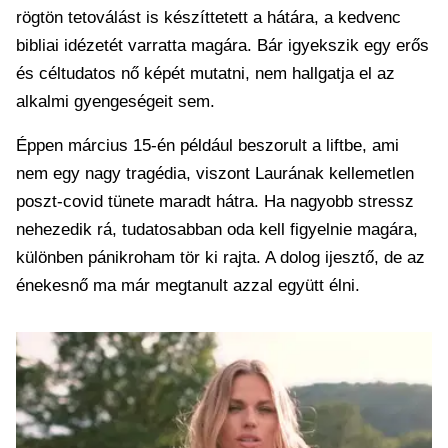
rögtön tetoválást is készíttetett a hátára, a kedvenc
bibliai idézetét varratta magára. Bár igyekszik egy erős
és céltudatos nő képét mutatni, nem hallgatja el az
alkalmi gyengeségeit sem.
Éppen március 15-én például beszorult a liftbe, ami
nem egy nagy tragédia, viszont Laurának kellemetlen
poszt-covid tünete maradt hátra. Ha nagyobb stressz
nehezedik rá, tudatosabban oda kell figyelnie magára,
különben pánikroham tör ki rajta. A dolog ijesztő, de az
énekesnő ma már megtanult azzal együtt élni.