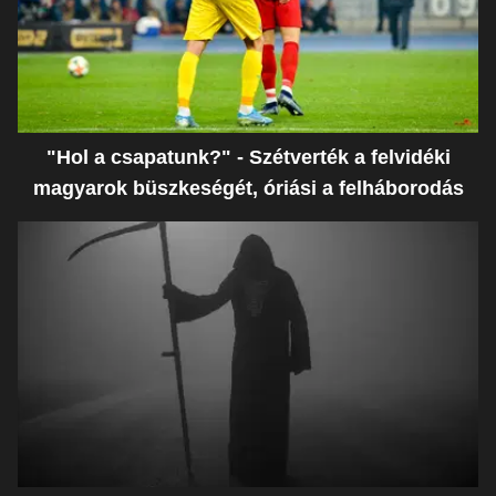
"Hol a csapatunk?" - Szétverték a felvidéki
magyarok büszkeségét, óriási a felháborodás