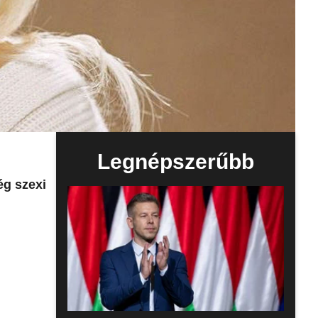
Legnépszerűbb
ég szexi