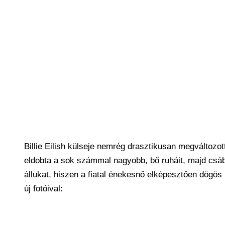
Billie Eilish külseje nemrég drasztikusan megváltozot
eldobta a sok számmal nagyobb, bő ruháit, majd csáb
állukat, hiszen a fiatal énekesnő elképesztően dögös l
új fotóival: