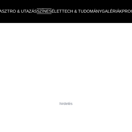
ASZTRO & UTAZÁS
SZÍNES
ÉLET
TECH & TUDOMÁNY
GALÉRIÁK
PRO
hirdetés