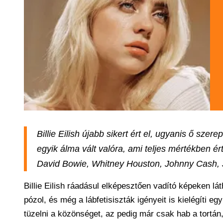
Billie Eilish újabb sikert ért el, ugyanis ő szer
egyik álma vált valóra, ami teljes mértékben é
David Bowie, Whitney Houston, Johnny Cash, J
Billie Eilish ráadásul elképesztően vadító képeken lá
pózol, és még a lábfetisiszták igényeit is kielégíti eg
tüzelni a közönséget, az pedig már csak hab a tortán,