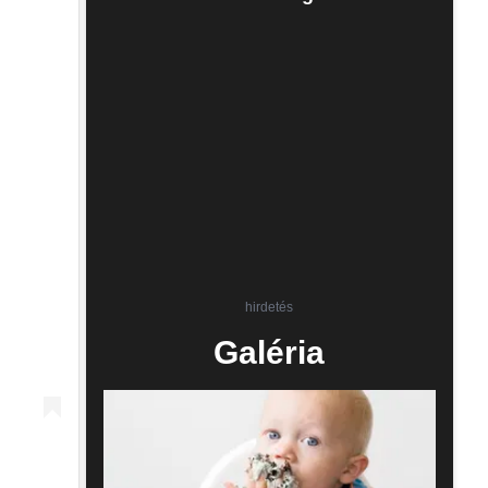
hirdetés
Galéria