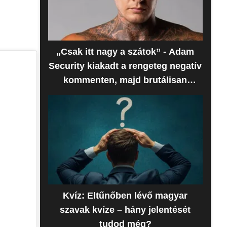
„Csak itt nagy a szátok” - Adam
Security kiakadt a rengeteg negatív
kommenten, majd brutálisan
beszóltak neki
Kvíz: Eltűnőben lévő magyar
szavak kvíze – hány jelentését
tudod még?