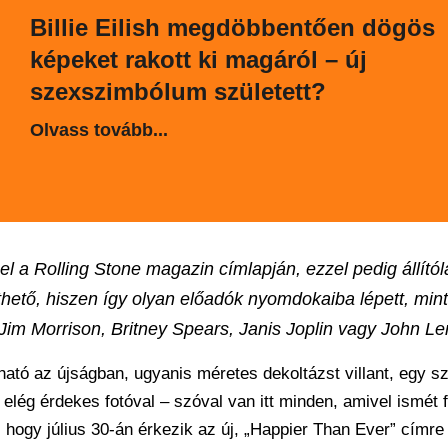
Billie Eilish megdöbbentően dögös
képeket rakott ki magáról – új
szexszimbólum született?
Olvass tovább...
epel a Rolling Stone magazin címlapján, ezzel pedig állító
rthető, hiszen így olyan előadók nyomdokaiba lépett, mint
im Morrison, Britney Spears, Janis Joplin vagy John L
tható az újságban, ugyanis méretes dekoltázst villant, egy s
y elég érdekes fotóval – szóval van itt minden, amivel ismét f
 hogy július 30-án érkezik az új, „Happier Than Ever” címre