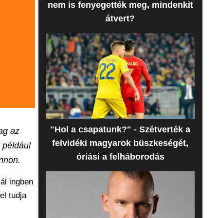
nem is fenyegették meg, mindenkit
átvert?
"Hol a csapatunk?" - Szétverték a
lag az
felvidéki magyarok büszkeségét,
 például
óriási a felháborodás
ennon.
zál ingben
el tudja