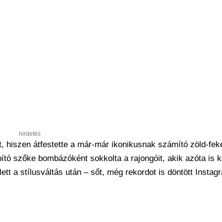
hirdetés
t, hiszen átfestette a már-már ikonikusnak számító zöld-feke
ító szőke bombázóként sokkolta a rajongóit, akik azóta is k
ett a stílusváltás után – sőt, még rekordot is döntött Insta