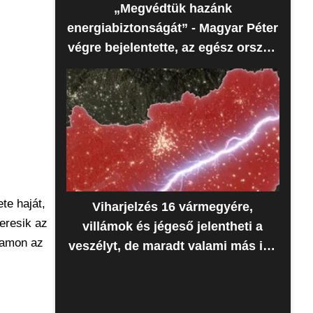
„Megvédtük hazánk
energiabiztonságát” - Magyar Péter
végre bejelentette, az egész ország
erre várt
te haját,
Viharjelzés 16 vármegyére,
eresik az
villámok és jégeső jelentheti a
gramon az
veszélyt, de maradt valami más is -
Időjárás-előrejelzés