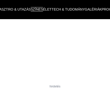
ASZTRO & UTAZÁS
SZÍNES
ÉLET
TECH & TUDOMÁNY
GALÉRIÁK
PRO
hirdetés