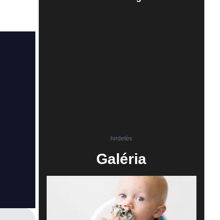
hirdetés
Galéria