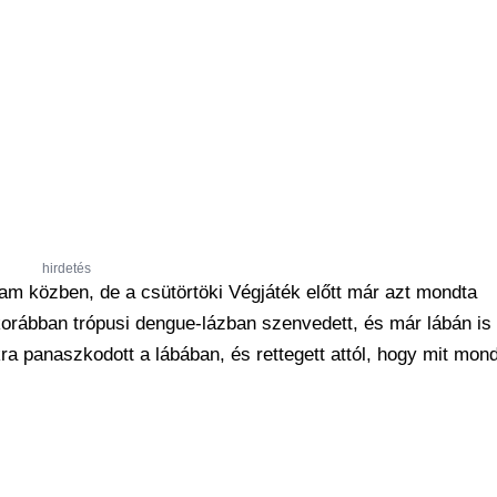
hirdetés
am közben, de a csütörtöki Végjáték előtt már azt mondta
korábban trópusi dengue-lázban szenvedett, és már lábán is
a panaszkodott a lábában, és rettegett attól, hogy mit mon