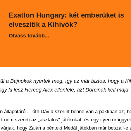
Exatlon Hungary: két emberüket is
elveszítik a Kihívók?
Olvass tovább...
ül a Bajnokok nyertek meg, így az már biztos, hogy a Ki
gy ki lesz Herceg Alex ellenfele, azt Dorcinak kell majd
n állapotáról. Tóth Dávid szerint benne van a pakliban az, h
rt nem szereti az „asztalos” játékokat, és egy ilyen ürüggye
 várják, hogy Zalán a pénteki Medál játékban már beszáll-e 