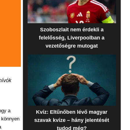
Szoboszlait nem érdekli a
felelősség, Liverpoolban a
vezetőségre mutogat
hívók
ogy a
Kvíz: Eltűnőben lévő magyar
l könnyen
szavak kvíze – hány jelentését
a
tudod még?