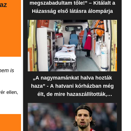
megszabadultam tőle!” – Kitálalt a
az
Házasság első látásra álompárja
nem is
„A nagymamánkat halva hozták
haza” - A hatvani kórházban még
ér ellen,
élt, de mire hazaszállították,
meghalt az idős nő