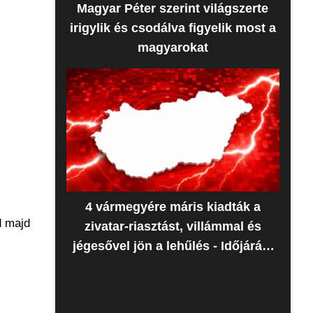
Magyar Péter szerint világszerte
irigylik és csodálva figyelik most a
magyarokat
4 vármegyére máris kiadták a
d majd
zivatar-riasztást, villámmal és
jégesővel jön a lehűlés - Időjárás-
előrejelzés