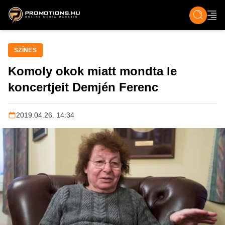
ZENE, FILM & KULT
SPORT
GASZTRO & UTAZÁS
SZÍNES
ÉLET
TECH & TU
SZÍNES
Komoly okok miatt mondta le
koncertjeit Demjén Ferenc
2019.04.26. 14:34