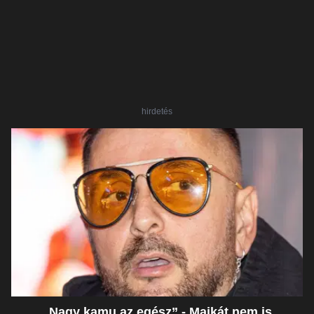
hirdetés
„Nagy kamu az egész” - Majkát nem is