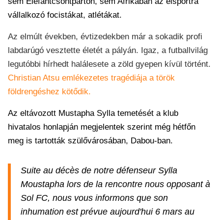
sem Elefántcsontparton, sem Afrikában az élsportra
vállalkozó focistákat, atlétákat.
Az elmúlt években, évtizedekben már a sokadik profi
labdarúgó vesztette életét a pályán. Igaz, a futballvilág
legutóbbi hírhedt halálesete a zöld gyepen kívül történt.
Christian Atsu emlékezetes tragédiája a török
földrengéshez kötődik.
Az eltávozott Mustapha Sylla temetését a klub
hivatalos honlapján megjelentek szerint még hétfőn
meg is tartották szülővárosában, Dabou-ban.
Suite au décès de notre défenseur Sylla
Moustapha lors de la rencontre nous opposant à
Sol FC, nous vous informons que son
inhumation est prévue aujourd'hui 6 mars au