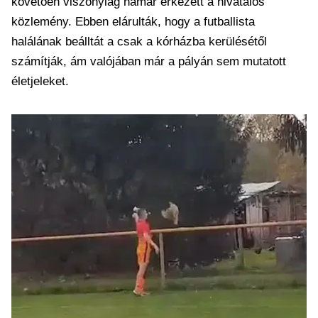
követően viszonylag hamar érkezett a hivatalos
közlemény. Ebben elárulták, hogy a futballista
halálának beálltát a csak a kórházba kerülésétől
számítják, ám valójában már a pályán sem mutatott
életjeleket.