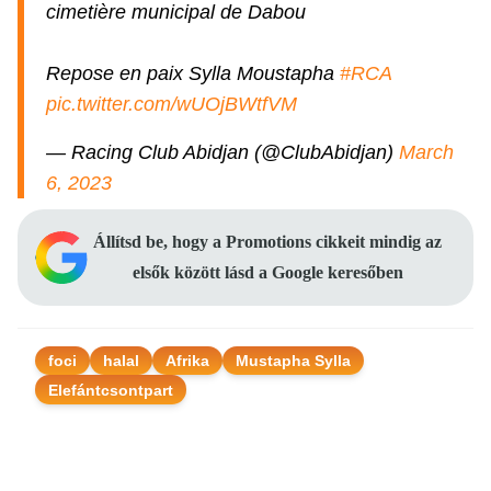
cimetière municipal de Dabou
Repose en paix Sylla Moustapha
#RCA
pic.twitter.com/wUOjBWtfVM
— Racing Club Abidjan (@ClubAbidjan)
March
6, 2023
Állítsd be, hogy a Promotions cikkeit mindig az
elsők között lásd a Google keresőben
foci
halal
Afrika
Mustapha Sylla
Elefántcsontpart