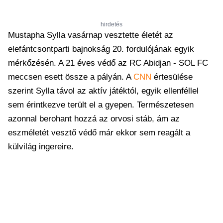
hirdetés
Mustapha Sylla vasárnap vesztette életét az
elefántcsontparti bajnokság 20. fordulójának egyik
mérkőzésén. A 21 éves védő az RC Abidjan - SOL FC
meccsen esett össze a pályán. A
CNN
értesülése
szerint Sylla távol az aktív játéktól, egyik ellenféllel
sem érintkezve terült el a gyepen. Természetesen
azonnal berohant hozzá az orvosi stáb, ám az
eszméletét vesztő védő már ekkor sem reagált a
külvilág ingereire.