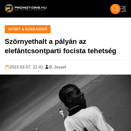
ZENE, FILM & KULT
SPORT
GASZTRO & UTAZÁS
SZÍNES
ÉLET
TECH & TU
SPORT & SZABADIDŐ
Szörnyethalt a pályán az
elefántcsontparti focista tehetség
2023.03.07. 21:41
|
B. Jozsef