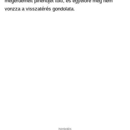
megérdemelt pihenőjét tölti, és egyelőre még nem
vonzza a visszatérés gondolata.
hirdetés