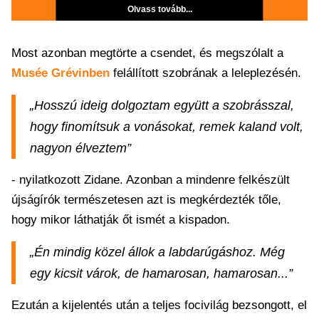
Olvass tovább...
Most azonban megtörte a csendet, és megszólalt a
Musée Grévinben
felállított szobrának a leleplezésén.
„Hosszú ideig dolgoztam együtt a szobrásszal,
hogy finomítsuk a vonásokat, remek kaland volt,
nagyon élveztem”
- nyilatkozott Zidane. Azonban a mindenre felkészült
újságírók természetesen azt is megkérdezték tőle,
hogy mikor láthatják őt ismét a kispadon.
„Én mindig közel állok a labdarúgáshoz. Még
egy kicsit várok, de hamarosan, hamarosan...”
Ezután a kijelentés után a teljes focivilág bezsongott, el