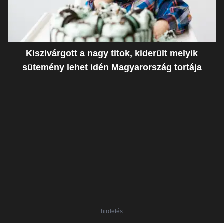
Kiszivárgott a nagy titok, kiderült melyik
sütemény lehet idén Magyarország tortája
hirdetés