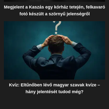
Megjelent a Kaszás egy kórház tetején, felkavaró
fotó készült a szörnyű jelenségről
Kvíz: Eltűnőben lévő magyar szavak kvíze –
hány jelentését tudod még?