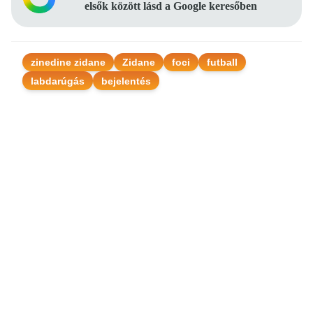
elsők között lásd a Google keresőben
zinedine zidane
Zidane
foci
futball
labdarúgás
bejelentés