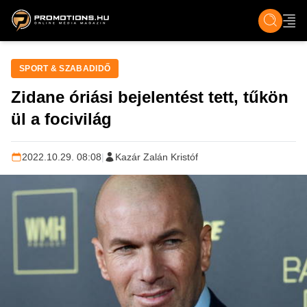
ZENE, FILM & KULT
SPORT
GASZTRO & UTAZÁS
SZÍNES
ÉLET
TECH & TU
SPORT & SZABADIDŐ
Zidane óriási bejelentést tett, tűkön
ül a focivilág
2022.10.29. 08:08
|
Kazár Zalán Kristóf