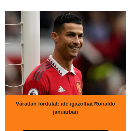
Váratlan fordulat: ide igazolhat Ronaldo
januárban