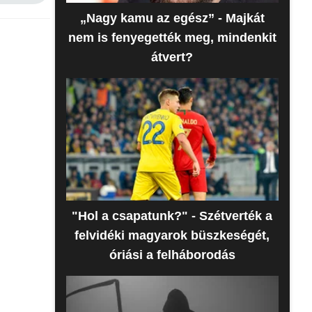
„Nagy kamu az egész” - Majkát
nem is fenyegették meg, mindenkit
átvert?
"Hol a csapatunk?" - Szétverték a
felvidéki magyarok büszkeségét,
óriási a felháborodás