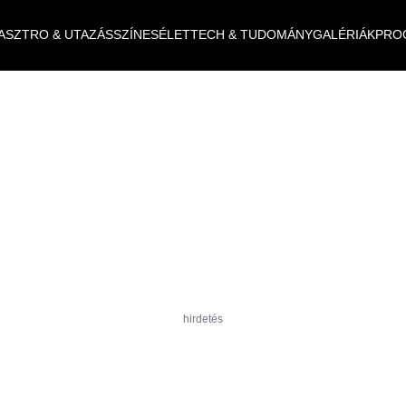
ASZTRO & UTAZÁS
SZÍNES
ÉLET
TECH & TUDOMÁNY
GALÉRIÁK
PRO
hirdetés