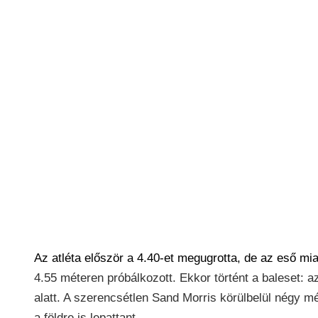
Az atléta először a 4.40-et megugrotta, de az eső mi
4.55 méteren próbálkozott. Ekkor történt a baleset: 
alatt. A szerencsétlen Sand Morris körülbelül négy 
a földre is lepattant.