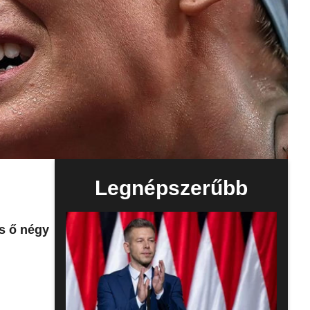
Legnépszerűbb
és ő négy