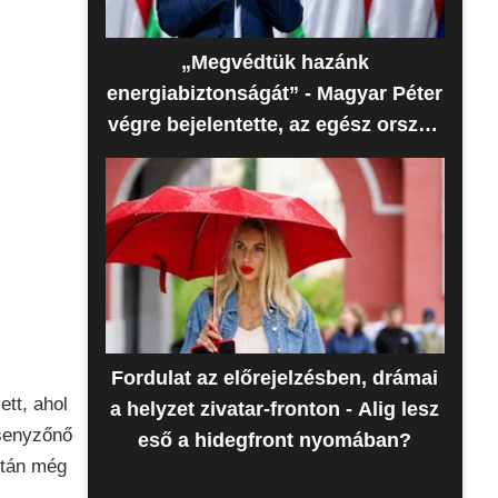
„Megvédtük hazánk
energiabiztonságát” - Magyar Péter
végre bejelentette, az egész ország
erre várt
Fordulat az előrejelzésben, drámai
ett, ahol
a helyzet zivatar-fronton - Alig lesz
rsenyzőnő
eső a hidegfront nyomában?
után még