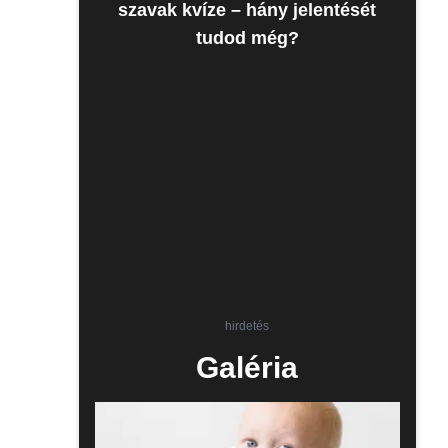
szavak kvíze – hány jelentését
tudod még?
hirdetés
Galéria