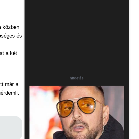
ba közben
pséges és
st a két
hirdetés
tt már a
gérdemli.