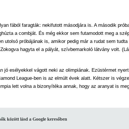
yan fából faragták: nekifutott másodjára is. A második pró
eghúzta a combját. És még ekkor sem futamodott meg a szé
en utolsó próbájának is, amikor pedig már a rudat sem tudta
Zokogva hagyta el a pályát, szívbemarkoló látvány volt. (Lá
n jó esélyekkel vágott neki az olimpiának. Ezüstérmet nyert
Diamond League-ben is az elmúlt évek alatt. Kétszer is végze
mpia lett volna a bizonyítéka annak, hogy az aranyat is me
lsők között lásd a Google keresőben