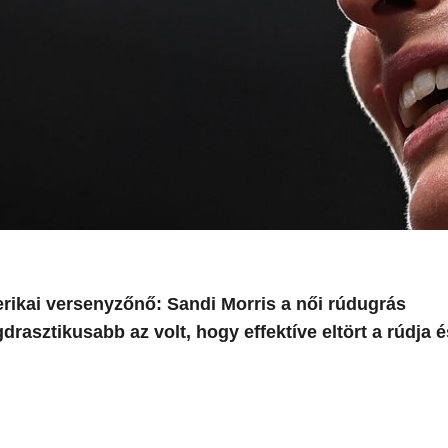
erikai versenyzőnő: Sandi Morris a női rúdugrás
gdrasztikusabb az volt, hogy effektíve eltört a rúdja 