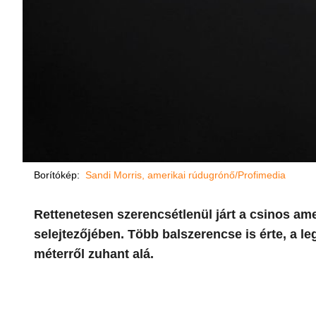
Borítókép:
Sandi Morris, amerikai rúdugrónő/Profimedia
Rettenetesen szerencsétlenül járt a csinos am
selejtezőjében. Több balszerencse is érte, a le
méterről zuhant alá.