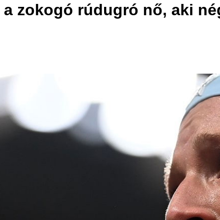
 a zokogó rúdugró nő, aki né