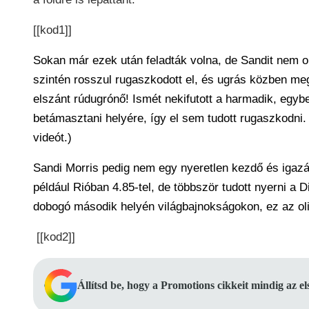
[[kod1]]
Sokan már ezek után feladták volna, de Sandit nem ol
szintén rosszul rugaszkodott el, és ugrás közben m
elszánt rúdugrónő! Ismét nekifutott a harmadik, egyb
betámasztani helyére, így el sem tudott rugaszkodni. 
videót.)
Sandi Morris pedig nem egy nyeretlen kezdő és igazá
például Rióban 4.85-tel, de többször tudott nyerni a 
dobogó második helyén világbajnokságokon, ez az oli
[[kod2]]
Állítsd be, hogy a Promotions cikkeit mindig az e