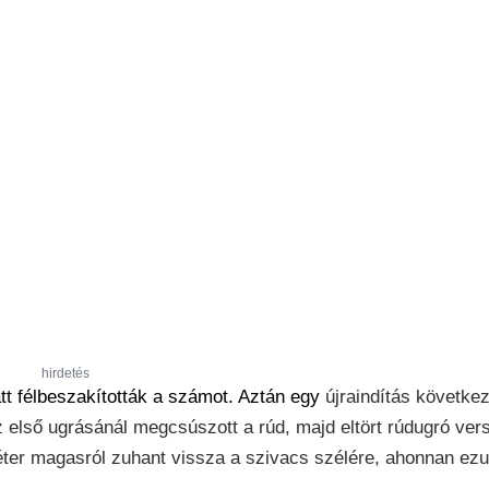
hirdetés
att félbeszakították a számot. Aztán egy
újraindítás következ
az első ugrásánál megcsúszott a rúd, majd eltört rúdugró ve
méter magasról zuhant vissza a szivacs szélére, ahonnan ez