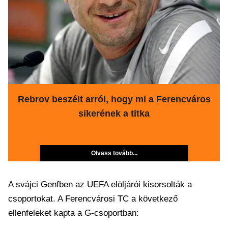
Rebrov beszélt arról, hogy mi a Ferencváros
sikerének a titka
Olvass tovább...
A svájci Genfben az UEFA elöljárói kisorsolták a
csoportokat. A Ferencvárosi TC a következő
ellenfeleket kapta a G-csoportban: