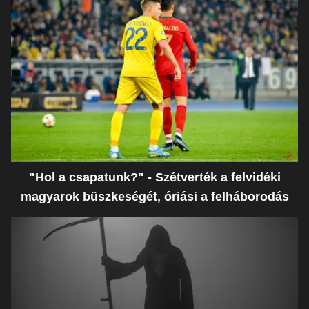
"Hol a csapatunk?" - Szétverték a felvidéki
magyarok büszkeségét, óriási a felháborodás