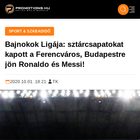
ZENE, FILM & KULT
SPORT
GASZTRO & UTAZÁS
SZÍNES
ÉLET
TECH & TU
SPORT & SZABADIDŐ
Bajnokok Ligája: sztárcsapatokat
kapott a Ferencváros, Budapestre
jön Ronaldo és Messi!
2020.10.01. 18:21
|
TK