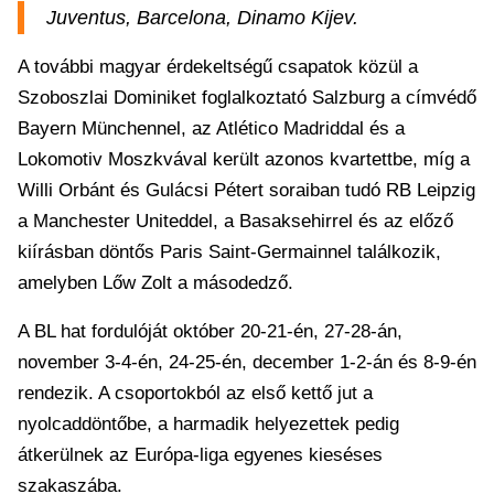
Juventus, Barcelona, Dinamo Kijev.
A további magyar érdekeltségű csapatok közül a
Szoboszlai Dominiket foglalkoztató Salzburg a címvédő
Bayern Münchennel, az Atlético Madriddal és a
Lokomotiv Moszkvával került azonos kvartettbe, míg a
Willi Orbánt és Gulácsi Pétert soraiban tudó RB Leipzig
a Manchester Uniteddel, a Basaksehirrel és az előző
kiírásban döntős Paris Saint-Germainnel találkozik,
amelyben Lőw Zolt a másodedző.
A BL hat fordulóját október 20-21-én, 27-28-án,
november 3-4-én, 24-25-én, december 1-2-án és 8-9-én
rendezik. A csoportokból az első kettő jut a
nyolcaddöntőbe, a harmadik helyezettek pedig
átkerülnek az Európa-liga egyenes kieséses
szakaszába.