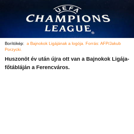
Borítókép:
a Bajnokok Ligájának a logója. Forrás: AFP/Jakub
Porzycki.
Huszonöt év után újra ott van a Bajnokok Ligája-
főtábláján a Ferencváros.