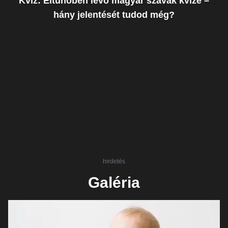
Kvíz: Eltűnőben lévő magyar szavak kvíze –
hány jelentését tudod még?
hirdetés
Galéria