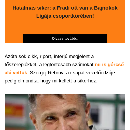
Hatalmas siker: a Fradi ott van a Bajnokok
Ligája csoportkörében!
Olvass tovább...
Azóta sok cikk, riport, interjú megjelent a
főszereplőkkel, a legfontosabb számokat
mi is górcső
alá vettük
. Szergej Rebrov, a csapat vezetőedzője
pedig elmondta, hogy mi kellett a sikerhez.