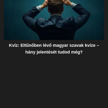
Kvíz: Eltűnőben lévő magyar szavak kvíze –
hány jelentését tudod még?