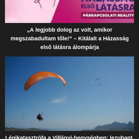
„A legjobb dolog az volt, amikor
megszabadultam tőle!” – Kitálalt a Házasság
első látásra álompárja
Légikatasztrófa a Villányi-hegységben: lezuhant,