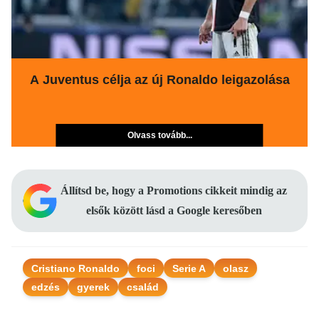
A Juventus célja az új Ronaldo leigazolása
Olvass tovább...
Állítsd be, hogy a Promotions cikkeit mindig az
elsők között lásd a Google keresőben
Cristiano Ronaldo
foci
Serie A
olasz
edzés
gyerek
család