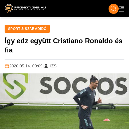
ZENE, FILM & KULT
SPORT
GASZTRO & UTAZÁS
SZÍNES
ÉLET
TECH & TU
SPORT & SZABADIDŐ
Így edz együtt Cristiano Ronaldo és
fia
2020.05.14. 09:09
|
HZS