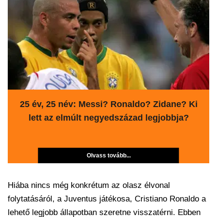
25 év, 25 név: Messi? Ronaldo? Zidane? Ki
lett az elmúlt negyedszázad legjobbja?
Olvass tovább...
Hiába nincs még konkrétum az olasz élvonal
folytatásáról, a Juventus játékosa, Cristiano Ronaldo a
lehető legjobb állapotban szeretne visszatérni. Ebben