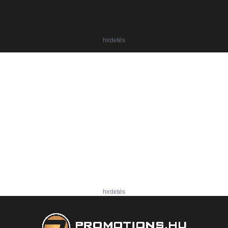
hirdetés
hirdetés