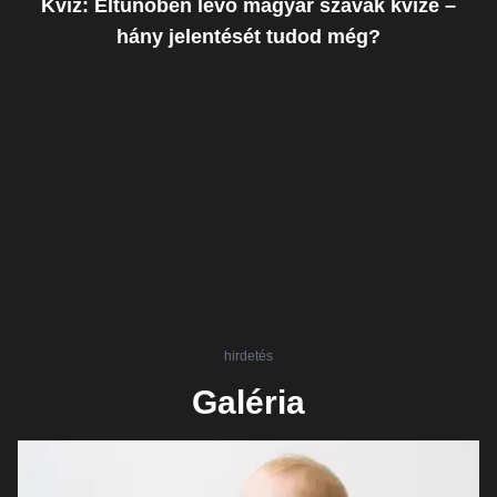
Kvíz: Eltűnőben lévő magyar szavak kvíze –
hány jelentését tudod még?
hirdetés
Galéria