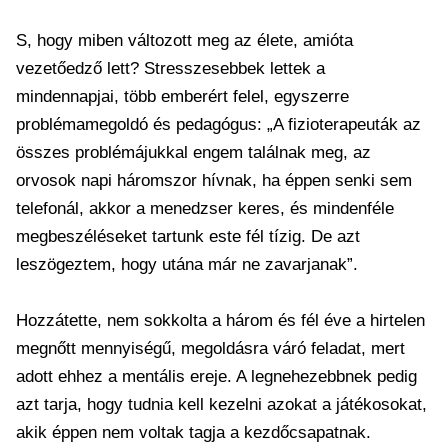
S, hogy miben változott meg az élete, amióta
vezetőedző lett? Stresszesebbek lettek a
mindennapjai, több emberért felel, egyszerre
problémamegoldó és pedagógus: „A fizioterapeuták az
összes problémájukkal engem találnak meg, az
orvosok napi háromszor hívnak, ha éppen senki sem
telefonál, akkor a menedzser keres, és mindenféle
megbeszéléseket tartunk este fél tízig. De azt
leszögeztem, hogy utána már ne zavarjanak”.
Hozzátette, nem sokkolta a három és fél éve a hirtelen
megnőtt mennyiségű, megoldásra váró feladat, mert
adott ehhez a mentális ereje. A legnehezebbnek pedig
azt tarja, hogy tudnia kell kezelni azokat a játékosokat,
akik éppen nem voltak tagja a kezdőcsapatnak.