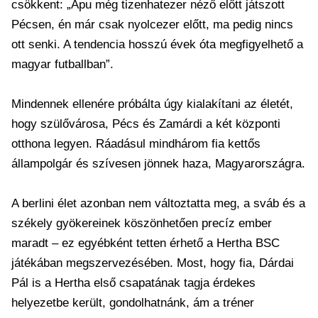
csökkent: „Apu még tizenhatezer néző előtt játszott
Pécsen, én már csak nyolcezer előtt, ma pedig nincs
ott senki. A tendencia hosszú évek óta megfigyelhető a
magyar futballban”.
Mindennek ellenére próbálta úgy kialakítani az életét,
hogy szülővárosa, Pécs és Zamárdi a két központi
otthona legyen. Ráadásul mindhárom fia kettős
állampolgár és szívesen jönnek haza, Magyarországra.
A berlini élet azonban nem változtatta meg, a sváb és a
székely gyökereinek köszönhetően precíz ember
maradt – ez egyébként tetten érhető a Hertha BSC
játékában megszervezésében. Most, hogy fia, Dárdai
Pál is a Hertha első csapatának tagja érdekes
helyezetbe került, gondolhatnánk, ám a tréner