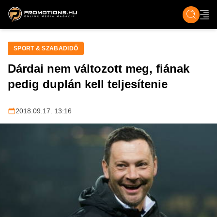
ZENE, FILM & KULT
SPORT
GASZTRO & UTAZÁS
SZÍNES
ÉLET
TECH & TU
SPORT & SZABADIDŐ
Dárdai nem változott meg, fiának
pedig duplán kell teljesítenie
2018.09.17. 13:16