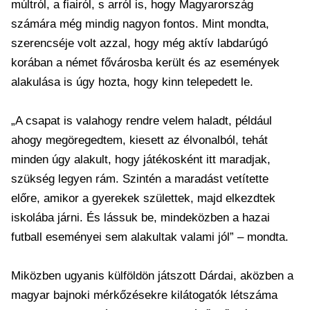
múltról, a fiairól, s arról is, hogy Magyarország
számára még mindig nagyon fontos. Mint mondta,
szerencséje volt azzal, hogy még aktív labdarúgó
korában a német fővárosba került és az események
alakulása is úgy hozta, hogy kinn telepedett le.
„A csapat is valahogy rendre velem haladt, például
ahogy megöregedtem, kiesett az élvonalból, tehát
minden úgy alakult, hogy játékosként itt maradjak,
szükség legyen rám. Szintén a maradást vetítette
előre, amikor a gyerekek születtek, majd elkezdtek
iskolába járni. És lássuk be, mindeközben a hazai
futball eseményei sem alakultak valami jól” – mondta.
Miközben ugyanis külföldön játszott Dárdai, aközben a
magyar bajnoki mérkőzésekre kilátogatók létszáma