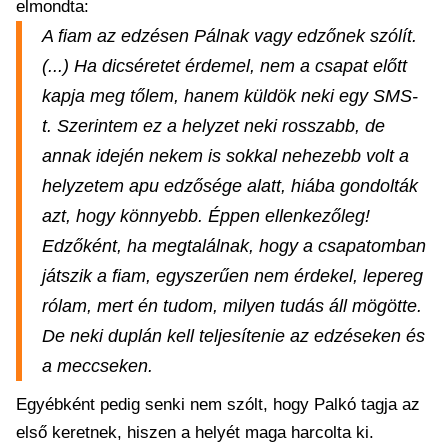
elmondta:
A fiam az edzésen Pálnak vagy edzőnek szólít.
(...) Ha dicséretet érdemel, nem a csapat előtt
kapja meg tőlem, hanem küldök neki egy SMS-
t. Szerintem ez a helyzet neki rosszabb, de
annak idején nekem is sokkal nehezebb volt a
helyzetem apu edzősége alatt, hiába gondolták
azt, hogy könnyebb. Éppen ellenkezőleg!
Edzőként, ha megtalálnak, hogy a csapatomban
játszik a fiam, egyszerűen nem érdekel, lepereg
rólam, mert én tudom, milyen tudás áll mögötte.
De neki duplán kell teljesítenie az edzéseken és
a meccseken.
Egyébként pedig senki nem szólt, hogy Palkó tagja az
első keretnek, hiszen a helyét maga harcolta ki.