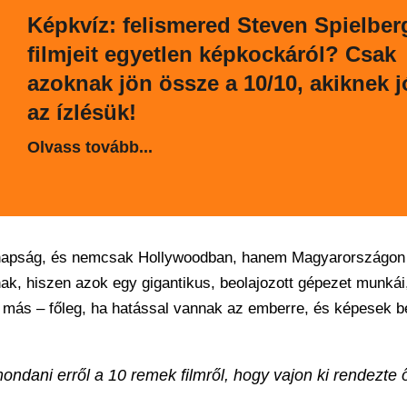
Képkvíz: felismered Steven Spielber
filmjeit egyetlen képkockáról? Csak
azoknak jön össze a 10/10, akiknek j
az ízlésük!
Olvass tovább...
anapság, és nemcsak Hollywoodban, hanem Magyarországon 
ak, hiszen azok egy gigantikus, beolajozott gépezet munkái,
i más – főleg, ha hatással vannak az emberre, és képesek b
ndani erről a 10 remek filmről, hogy vajon ki rendezte 