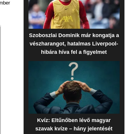
ember
Szoboszlai Dominik már kongatja a
vészharangot, hatalmas Liverpool-
hibára híva fel a figyelmet
Kvíz: Eltűnőben lévő magyar
szavak kvíze – hány jelentését