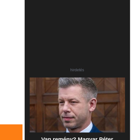
hirdetés
Van remény? Magyar Péter