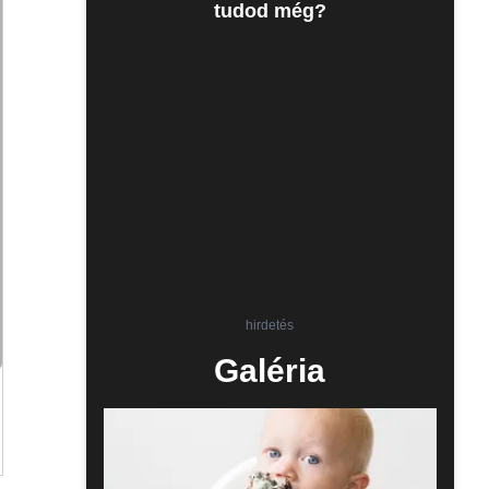
tudod még?
hirdetés
Galéria