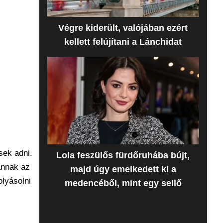
Végre kiderült, valójában ezért
kellett felújítani a Lánchidat
sek adni.
Lola feszülős fürdőruhába bújt,
annak az
majd úgy emelkedett ki a
olyásolni
medencéből, mint egy sellő