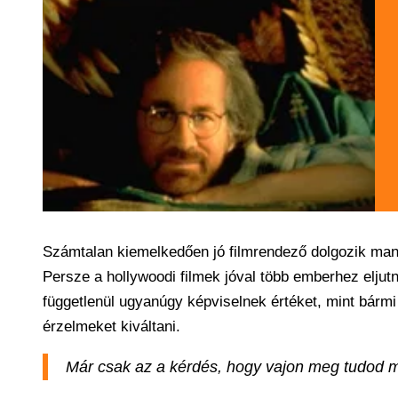
Számtalan kiemelkedően jó filmrendező dolgozik m
Persze a hollywoodi filmek jóval több emberhez eljutn
függetlenül ugyanúgy képviselnek értéket, mint bárm
érzelmeket kiváltani.
Már csak az a kérdés, hogy vajon meg tudod mo