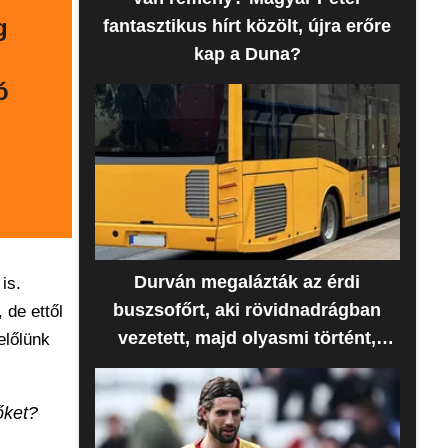
g
fantasztikus hírt közölt, újra erőre
kap a Duna?
ó
Durván megalázták az érdi
is.
buszsofőrt, aki rövidnadrágban
 de ettől
vezetett, majd olyasmi történt,
előlünk
amire senki sem számított
őket?