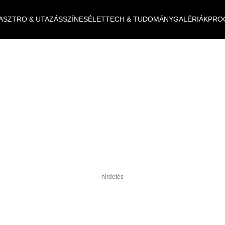
ASZTRO & UTAZÁS
SZÍNES
ÉLET
TECH & TUDOMÁNY
GALÉRIÁK
PRO
hirdetés