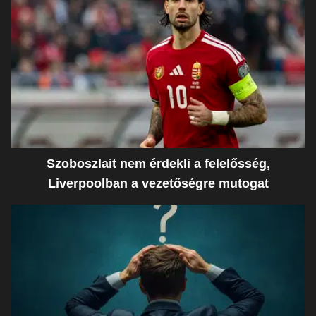
Szoboszlait nem érdekli a felelősség,
Liverpoolban a vezetőségre mutogat