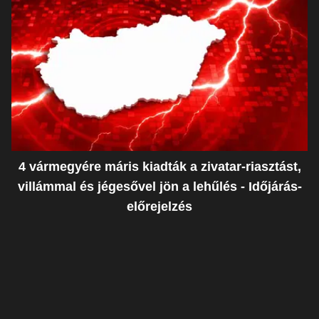
4 vármegyére máris kiadták a zivatar-riasztást,
villámmal és jégesővel jön a lehűlés - Időjárás-
előrejelzés