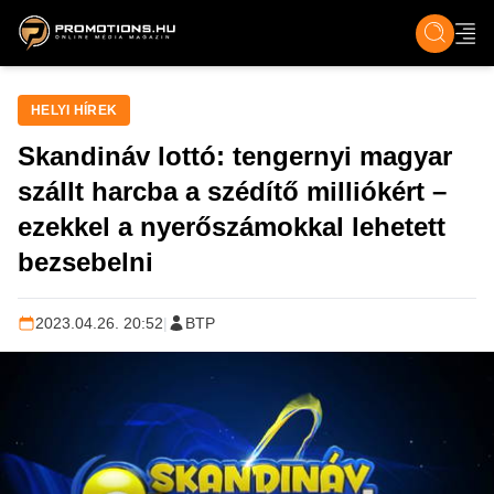
ZENE, FILM & KULT
SPORT
GASZTRO & UTAZÁS
SZÍNES
ÉLET
TECH & TU
HELYI HÍREK
Skandináv lottó: tengernyi magyar
szállt harcba a szédítő milliókért –
ezekkel a nyerőszámokkal lehetett
bezsebelni
2023.04.26. 20:52
|
BTP