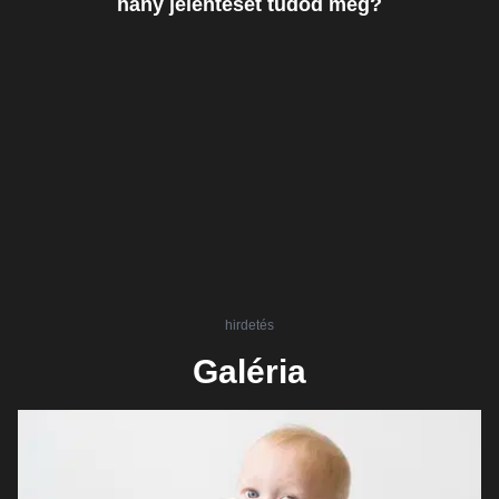
hány jelentését tudod még?
hirdetés
Galéria