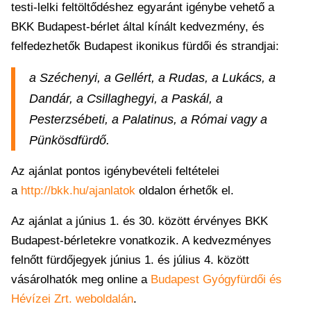
testi-lelki feltöltődéshez egyaránt igénybe vehető a
BKK Budapest-bérlet által kínált kedvezmény, és
felfedezhetők Budapest ikonikus fürdői és strandjai:
a Széchenyi, a Gellért, a Rudas, a Lukács, a
Dandár, a Csillaghegyi, a Paskál, a
Pesterzsébeti, a Palatinus, a Római vagy a
Pünkösdfürdő.
Az ajánlat pontos igénybevételi feltételei
a
http://bkk.hu/ajanlatok
oldalon érhetők el.
Az ajánlat a június 1. és 30. között érvényes BKK
Budapest-bérletekre vonatkozik. A
kedvezményes
felnőtt fürdőjegyek június 1. és július 4. között
vásárolhatók meg online a
Budapest Gyógyfürdői és
Hévízei Zrt. weboldalán
.