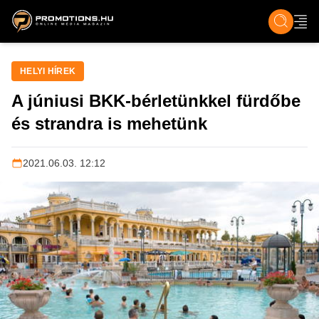
ZENE, FILM & KULT
SPORT
GASZTRO & UTAZÁS
SZÍNES
ÉLET
TECH & TU
HELYI HÍREK
A júniusi BKK-bérletünkkel fürdőbe
és strandra is mehetünk
2021.06.03. 12:12