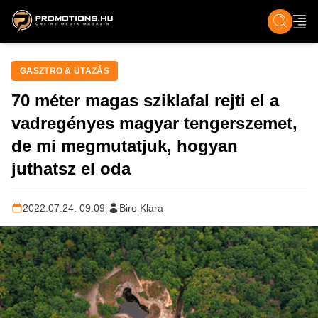
ZENE, FILM & KULT
SPORT
GASZTRO & UTAZÁS
SZÍNES
ÉLET
TECH & TU
GASZTRO & UTAZÁS
70 méter magas sziklafal rejti el a
vadregényes magyar tengerszemet,
de mi megmutatjuk, hogyan
juthatsz el oda
2022.07.24. 09:09
|
Biro Klara