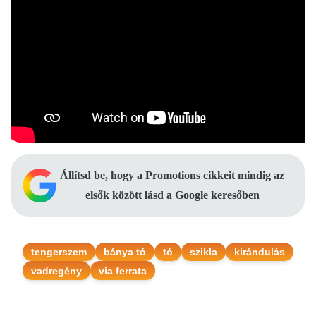
Állítsd be, hogy a Promotions cikkeit mindig az
elsők között lásd a Google keresőben
tengerszem
bánya tó
tó
szikla
kirándulás
vadregény
via ferrata