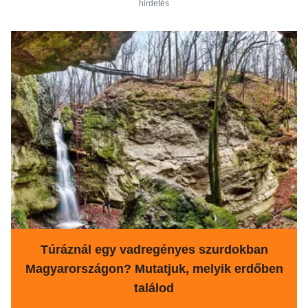
hirdetés
Túráznál egy vadregényes szurdokban
Magyarországon? Mutatjuk, melyik erdőben
találod