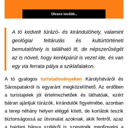
Olvass tovább...
A tó kedvelt túrázó- és kirándulóhely, valamint
geológiai feltárulás és kultúrtörténeti
bemutatóhely is található itt, de népszerűségét
az is növeli, hogy kerékpárút is vezet ide, és van
egy via ferrata pálya a sziklafalakon.
A tó gyalogos
turistaösvényeken
Károlyfalváról és
Sárospatakról is egyaránt megközelíthető. Az erdőben
a turistajelek jól értelmezhetőek és láthatóak, ezért
bátran ajánljuk túrázók, kirándulók figyelmébe, azonban
a terep néhány helyen eléggé kitett, de korlátok teszik
biztonságossá az útvonalat azoknak, akik fentről, azaz
a hajdani bánya széléről is szeretnék megfigyelni a