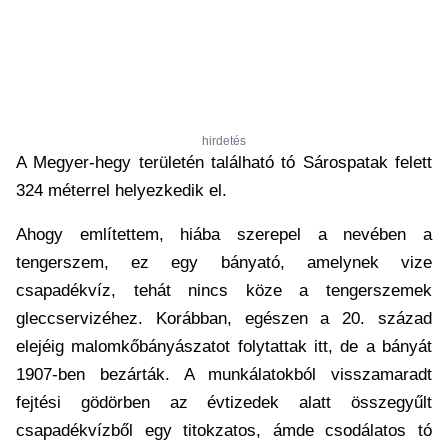
hirdetés
A Megyer-hegy területén található tó Sárospatak felett
324 méterrel helyezkedik el.
Ahogy említettem, hiába szerepel a nevében a
tengerszem, ez egy bányató, amelynek vize
csapadékvíz, tehát nincs köze a tengerszemek
gleccservizéhez. Korábban, egészen a 20. század
elejéig malomkőbányászatot folytattak itt, de a bányát
1907-ben bezárták. A munkálatokból visszamaradt
fejtési gödörben az évtizedek alatt összegyűlt
csapadékvízből egy titokzatos, ámde csodálatos tó