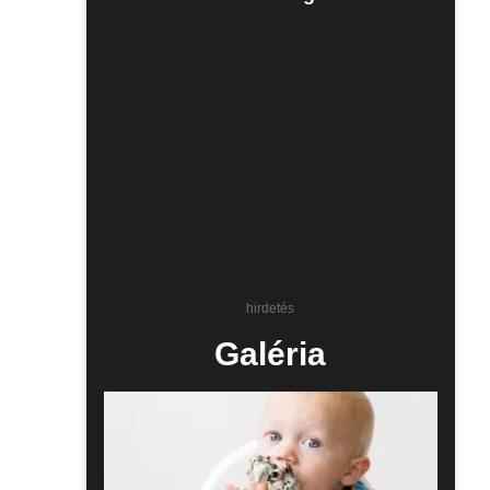
hirdetés
Galéria