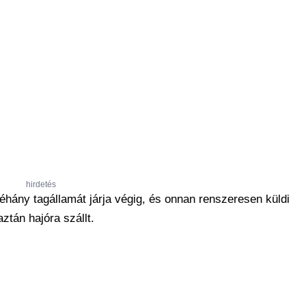
hirdetés
hány tagállamát járja végig, és onnan renszeresen küldi
tán hajóra szállt.