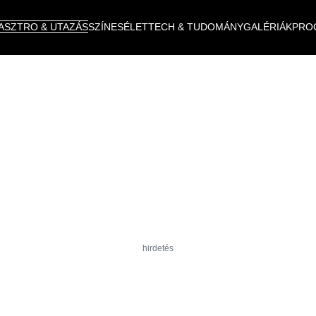
ASZTRO & UTAZÁS
SZÍNES
ÉLET
TECH & TUDOMÁNY
GALÉRIÁK
PRO
hirdetés