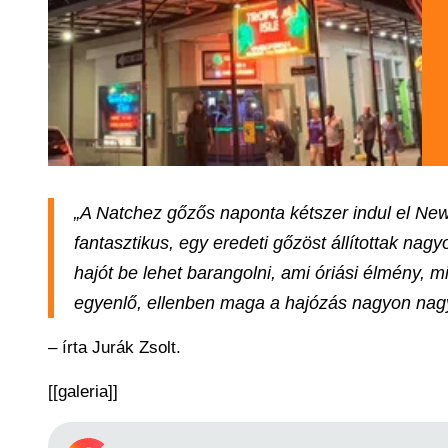
„A Natchez gőzős naponta kétszer indul el New
fantasztikus, egy eredeti gőzöst állítottak nag
hajót be lehet barangolni, ami óriási élmény, m
egyenlő, ellenben maga a hajózás nagyon na
– írta Jurák Zsolt.
[[galeria]]