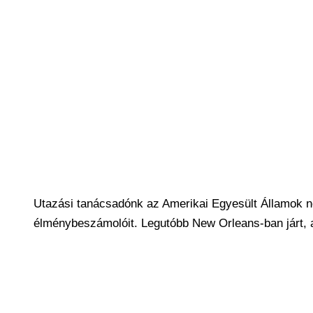
Utazási tanácsadónk az Amerikai Egyesült Államok né
élménybeszámolóit. Legutóbb New Orleans-ban járt, az