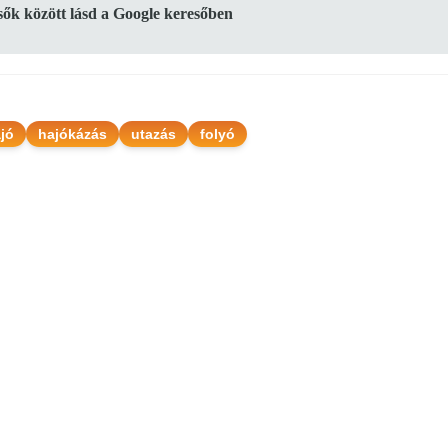
lsők között lásd a Google keresőben
jó
hajókázás
utazás
folyó