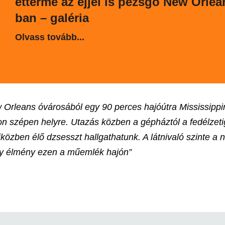
étterme az éjjel is pezsgő New Orlea
ban – galéria
Olvass tovább...
 Orleans óvárosából egy 90 perces hajóútra Mississippin
yon szépen helyre. Utazás közben a gépháztól a fedélzetig
iközben élő dzsesszt hallgathatunk. A látnivaló szinte a n
gy élmény ezen a műemlék hajón”