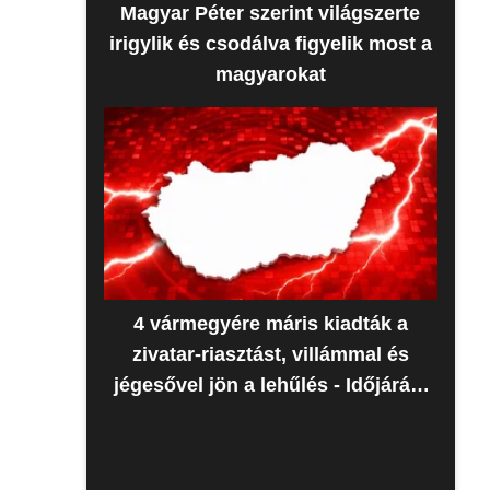
Magyar Péter szerint világszerte
irigylik és csodálva figyelik most a
magyarokat
4 vármegyére máris kiadták a
zivatar-riasztást, villámmal és
jégesővel jön a lehűlés - Időjárás-
előrejelzés