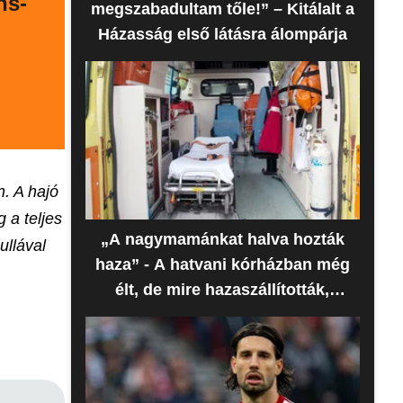
ns-
megszabadultam tőle!” – Kitálalt a
Házasság első látásra álompárja
. A hajó
 a teljes
„A nagymamánkat halva hozták
ullával
haza” - A hatvani kórházban még
élt, de mire hazaszállították,
meghalt az idős nő