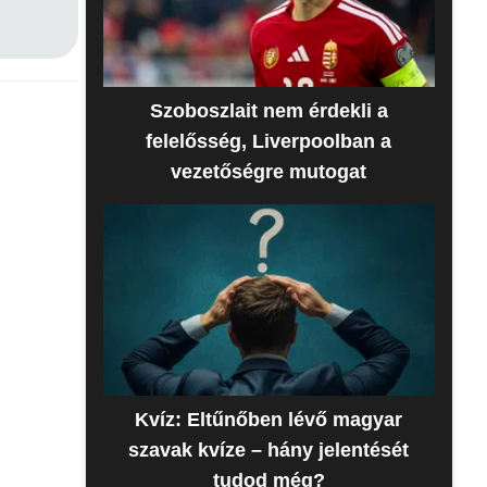
Szoboszlait nem érdekli a
felelősség, Liverpoolban a
vezetőségre mutogat
Kvíz: Eltűnőben lévő magyar
szavak kvíze – hány jelentését
tudod még?