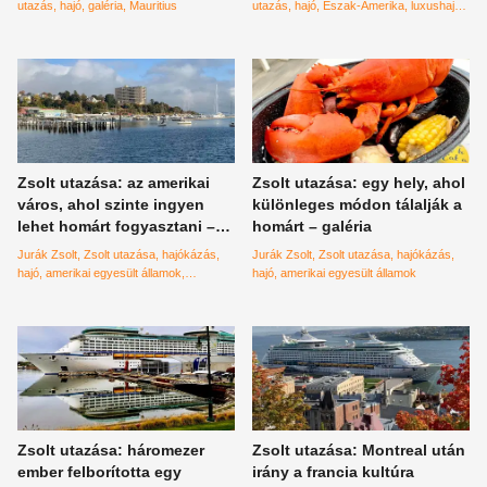
utazás
hajó
galéria
Mauritius
utazás
hajó
Észak-Amerika
luxushajó
galéria
Zsolt utazása: az amerikai
Zsolt utazása: egy hely, ahol
város, ahol szinte ingyen
különleges módon tálalják a
lehet homárt fogyasztani –
homárt – galéria
galéria
Jurák Zsolt
Zsolt utazása
hajókázás
Jurák Zsolt
Zsolt utazása
hajókázás
hajó
amerikai egyesült államok
hajó
amerikai egyesült államok
hajókirándulás
luxushajó
Zsolt utazása: háromezer
Zsolt utazása: Montreal után
ember felborította egy
irány a francia kultúra