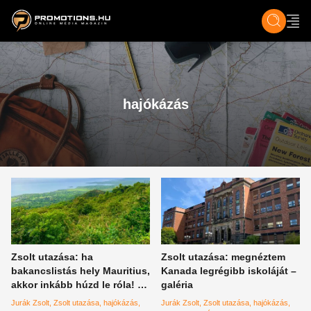
ZENE, FILM & KULT
SPORT
GASZTRO & UTAZÁS
SZÍNES
ÉLET
TECH & TU
hajókázás
Zsolt utazása: ha
Zsolt utazása: megnéztem
bakancslistás hely Mauritius,
Kanada legrégibb iskoláját –
akkor inkább húzd le róla! –
galéria
galéria
Jurák Zsolt
Zsolt utazása
hajókázás
Jurák Zsolt
Zsolt utazása
hajókázás