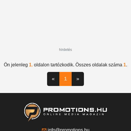
hirdetés
Ön jelenleg
1.
oldalon tartózkodik. Összes oldalak száma
1
.
«
1
»
info@promotions.hu