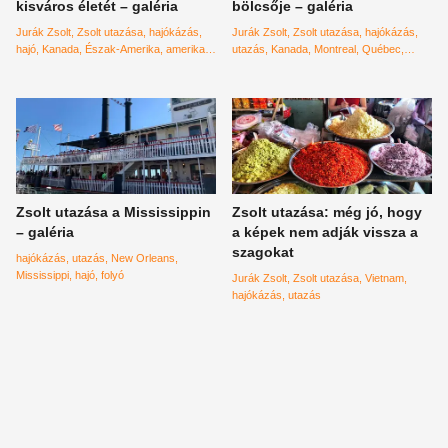
kisváros életét – galéria
bölcsője – galéria
Jurák Zsolt
Zsolt utazása
hajókázás
Jurák Zsolt
Zsolt utazása
hajókázás
hajó
Kanada
Észak-Amerika
amerikai
utazás
Kanada
Montreal
Québec
egyesült államok
városlátogatás
Zsolt utazása a Mississippin
Zsolt utazása: még jó, hogy
– galéria
a képek nem adják vissza a
szagokat
hajókázás
utazás
New Orleans
Mississippi
hajó
folyó
Jurák Zsolt
Zsolt utazása
Vietnam
hajókázás
utazás