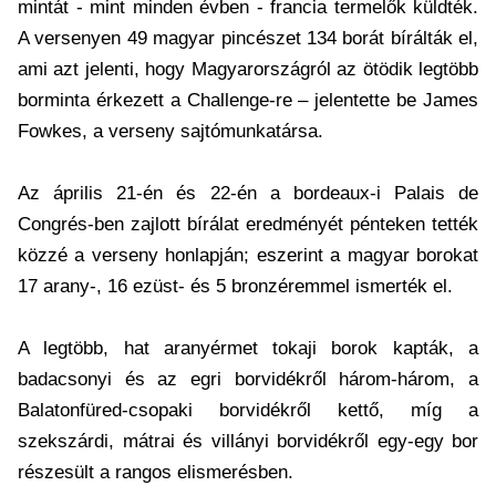
mintát - mint minden évben - francia termelők küldték.
A versenyen 49 magyar pincészet 134 borát bírálták el,
ami azt jelenti, hogy Magyarországról az ötödik legtöbb
borminta érkezett a Challenge-re – jelentette be James
Fowkes, a verseny sajtómunkatársa.
Az április 21-én és 22-én a bordeaux-i Palais de
Congrés-ben zajlott bírálat eredményét pénteken tették
közzé a verseny honlapján; eszerint a magyar borokat
17 arany-, 16 ezüst- és 5 bronzéremmel ismerték el.
A legtöbb, hat aranyérmet tokaji borok kapták, a
badacsonyi és az egri borvidékről három-három, a
Balatonfüred-csopaki borvidékről kettő, míg a
szekszárdi, mátrai és villányi borvidékről egy-egy bor
részesült a rangos elismerésben.