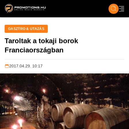
ZENE, FILM & KULT
SPORT
GASZTRO & UTAZÁS
SZÍNES
ÉLET
TECH & TU
GASZTRO & UTAZÁS
Taroltak a tokaji borok
Franciaországban
2017.04.29. 10:17