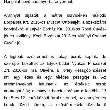
Hangulat nevű bora nyert aranyérmet.
Arannyal díjazták a mátrai borvidéken működő
Borpalota Kft. 2016-os Muscat Ottoneljét, a szekszárdi
borvidékről a Lajvér Borház Kft. 2016-os Rosé Cuvée-
jét és a villányi Koch Borászat 2012-es Villányi Csanád
Cuvée-jét.
A legtöbb ezüstérmet is tokaji borok kapták, de
szerepel közöttük az Etyek-budai Nyakas Pincészet
Zrt. 2016-os Irsai Olivére, a Törley Pezsgőpincészet
kft. egy édes és egy félédes pezsgője is. Az
eredményeknél feltüntetik az értékelt borok
árkategóriáját; a magyar borok sorában a legtöbb, 13
bor 5 és 12 euró közötti árral szerepel, az aranyérmes
borok között három, az ezüstérmesek közt kettő