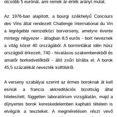
olcsóbb 5 eurónál, ami remek ár-érték arányt mutat.
Az 1976-ban alapított, a bourgi székhelyű Concours
des Vins által rendezett Challenge International du Vin
a legrégebbi nemzetközi borverseny, amelyre évente
mintegy négyezer - átlagban 8,5 eurós - bort neveznek
a világ közel 40 országából. A bormintákat idén húsz
országból érkezett, 740 - hivatásos szakemberekből és
amatőr borkedvelőkből - álló zsűri bírálta el. A borok
45,5 százalékát nevezték külföldről.
A verseny szabályai szerint az érmes boroknak át kell
esniük a francia akkreditációs bizottság által
hitelesített, független laboratórium vizsgálatán, majd a
díjnyertes borok kereskedelemben kapható tételein is
elvégzik a teszteket. A megméretésen részt vevő