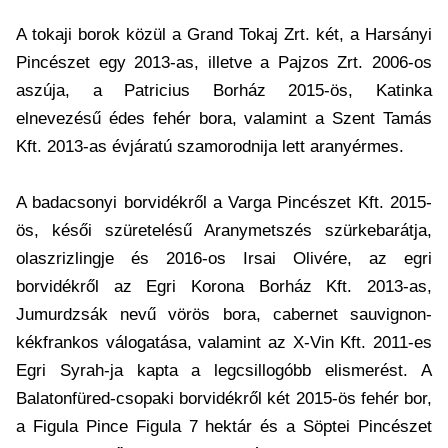
A tokaji borok közül a Grand Tokaj Zrt. két, a Harsányi
Pincészet egy 2013-as, illetve a Pajzos Zrt. 2006-os
aszúja, a Patricius Borház 2015-ös, Katinka
elnevezésű édes fehér bora, valamint a Szent Tamás
Kft. 2013-as évjáratú szamorodnija lett aranyérmes.
A badacsonyi borvidékről a Varga Pincészet Kft. 2015-
ös, késői szüretelésű Aranymetszés szürkebarátja,
olaszrizlingje és 2016-os Irsai Olivére, az egri
borvidékről az Egri Korona Borház Kft. 2013-as,
Jumurdzsák nevű vörös bora, cabernet sauvignon-
kékfrankos válogatása, valamint az X-Vin Kft. 2011-es
Egri Syrah-ja kapta a legcsillogóbb elismerést. A
Balatonfüred-csopaki borvidékről két 2015-ös fehér bor,
a Figula Pince Figula 7 hektár és a Söptei Pincészet