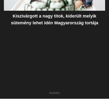
Kiszivárgott a nagy titok, kiderült melyik
sütemény lehet idén Magyarország tortája
hirdetés