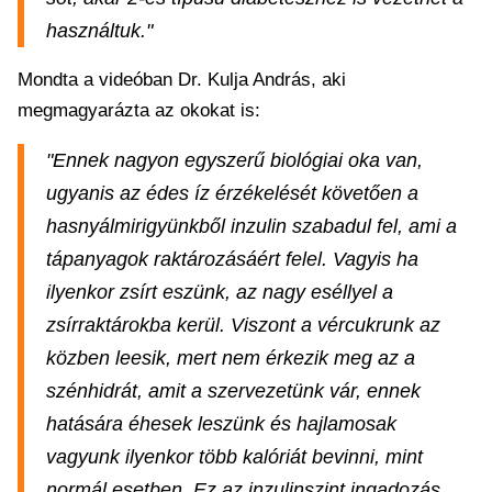
használtuk."
Mondta a videóban Dr. Kulja András, aki
megmagyarázta az okokat is:
"Ennek nagyon egyszerű biológiai oka van,
ugyanis az édes íz érzékelését követően a
hasnyálmirigyünkből inzulin szabadul fel, ami a
tápanyagok raktározásáért felel. Vagyis ha
ilyenkor zsírt eszünk, az nagy eséllyel a
zsírraktárokba kerül. Viszont a vércukrunk az
közben leesik, mert nem érkezik meg az a
szénhidrát, amit a szervezetünk vár, ennek
hatására éhesek leszünk és hajlamosak
vagyunk ilyenkor több kalóriát bevinni, mint
normál esetben. Ez az inzulinszint ingadozás