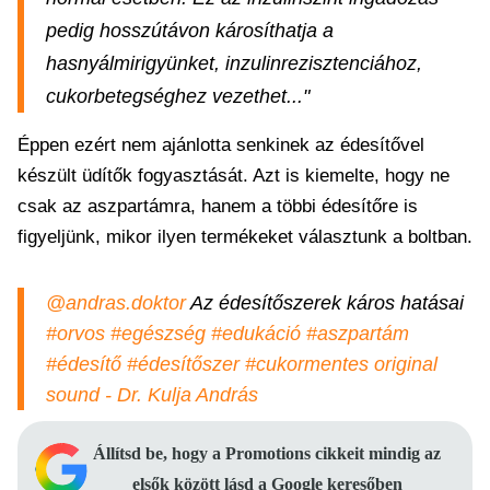
pedig hosszútávon károsíthatja a
hasnyálmirigyünket, inzulinrezisztenciához,
cukorbetegséghez vezethet..."
Éppen ezért nem ajánlotta senkinek az édesítővel
készült üdítők fogyasztását. Azt is kiemelte, hogy ne
csak az aszpartámra, hanem a többi édesítőre is
figyeljünk, mikor ilyen termékeket választunk a boltban.
@andras.doktor
Az édesítőszerek káros hatásai
#orvos
#egészség
#edukáció
#aszpartám
#édesítő
#édesítőszer
#cukormentes
original
sound - Dr. Kulja András
Állítsd be, hogy a Promotions cikkeit mindig az
elsők között lásd a Google keresőben