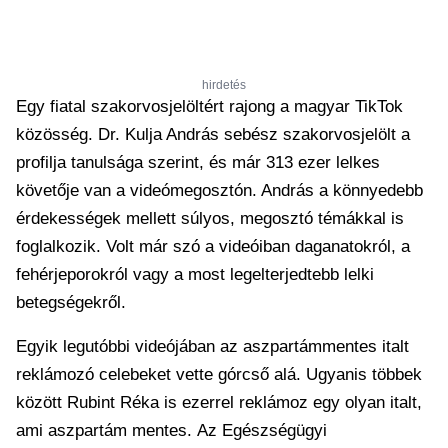
hirdetés
Egy fiatal szakorvosjelöltért rajong a magyar TikTok
közösség. Dr. Kulja András sebész szakorvosjelölt a
profilja tanulsága szerint, és már 313 ezer lelkes
követője van a videómegosztón. András a könnyedebb
érdekességek mellett súlyos, megosztó témákkal is
foglalkozik. Volt már szó a videóiban daganatokról, a
fehérjeporokról vagy a most legelterjedtebb lelki
betegségekről.
Egyik legutóbbi videójában az aszpartámmentes italt
reklámozó celebeket vette górcső alá. Ugyanis többek
között Rubint Réka is ezerrel reklámoz egy olyan italt,
ami aszpartám mentes. Az Egészségügyi