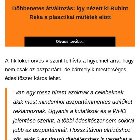
Döbbenetes átváltozás: így nézett ki Rubint
Réka a plasztikai műtétek előtt
Olvass tovább...
A TikToker orvos viszont felhívta a figyelmet arra, hogy
nem csak az aszpartám, de bármelyik mesterséges
édesítőszer káros lehet.
"Van egy rossz hírem azoknak a celebeknek,
akik most mindenhol aszpartámmentes üdítőket
reklámoznak. Ugyanis a kutatások és a WHO
jelentése szerint, a többi édesítőszer sem sokkal
jobb az aszpartámnál. Hosszútávon elhízáshoz
sőt, akár 2-es típusú diabéteszhez is vezethet a