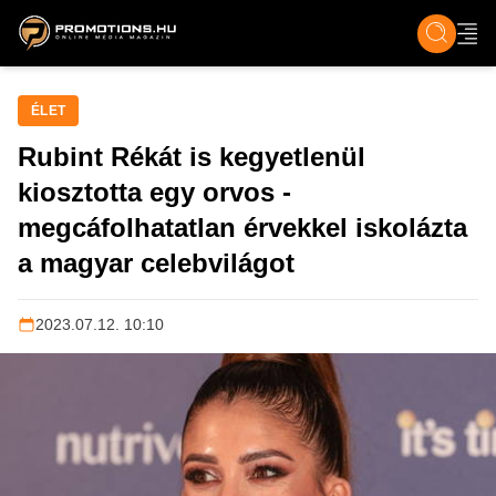
ZENE, FILM & KULT
SPORT
GASZTRO & UTAZÁS
SZÍNES
ÉLET
TECH & TU
ÉLET
Rubint Rékát is kegyetlenül
kiosztotta egy orvos -
megcáfolhatatlan érvekkel iskolázta
a magyar celebvilágot
2023.07.12. 10:10