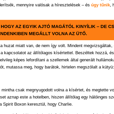
iderítsék, mennyire valósak a híresztelések – és
úgy tűnik
, 
HOGY AZ EGYIK AJTÓ MAGÁTÓL KINYÍLIK – DE C
INDENKIBEN MEGÁLLT VOLNA AZ ÜTŐ.
ha a huzat miatt van, de nem így volt. Mindent megvizsgáltak, 
 a kapcsolatot az állítólagos kísértettel. Beszéltek hozzá, és
elvileg képes lefordítani a szellemek által generált hullámok
jtót, mutassa meg, hogy barátok, hirtelen megszólalt a kütyü:
tó, mintha csak megnyugodott volna a kísértet, és megtette vo
et aznap este a hotelben, hiszen állítólag egy hálóinges sz
s a Spirit Boxon keresztül, hogy Charlie.