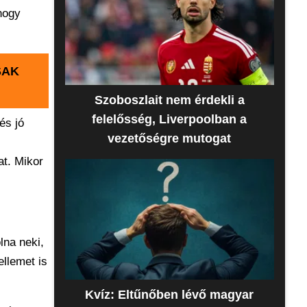
hogy
SAK
Szoboszlait nem érdekli a
felelősség, Liverpoolban a
és jó
vezetőségre mutogat
at. Mikor
lna neki,
ellemet is
Kvíz: Eltűnőben lévő magyar