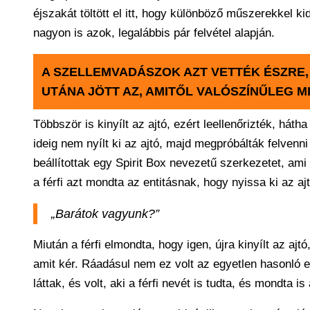
éjszakát töltött el itt, hogy különböző műszerekkel k
nagyon is azok, legalábbis pár felvétel alapján.
A SZELLEMVADÁSZOK AZT VETTÉK ÉSZRE, 
UTÁNA JÖTT AZ, AMITŐL VALÓSZÍNŰLEG M
Többször is kinyílt az ajtó, ezért leellenőrizték, hát
ideig nem nyílt ki az ajtó, majd megpróbálták felvenni
beállítottak egy Spirit Box nevezetű szerkezetet, ami 
a férfi azt mondta az entitásnak, hogy nyissa ki az a
„Barátok vagyunk?”
Miután a férfi elmondta, hogy igen, újra kinyílt az aj
amit kér. Ráadásul nem ez volt az egyetlen hasonló es
láttak, és volt, aki a férfi nevét is tudta, és mondta i