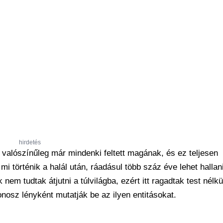
hirdetés
valószínűleg már mindenki feltett magának, és ez teljesen
i történik a halál után, ráadásul több száz éve lehet hallan
 nem tudtak átjutni a túlvilágba, ezért itt ragadtak test nélkü
onosz lényként mutatják be az ilyen entitásokat.