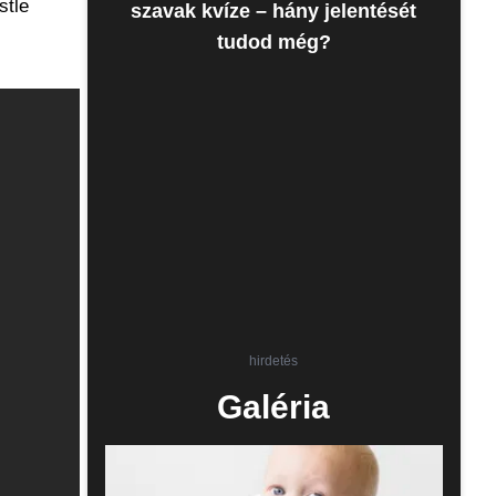
stle
szavak kvíze – hány jelentését
tudod még?
hirdetés
Galéria