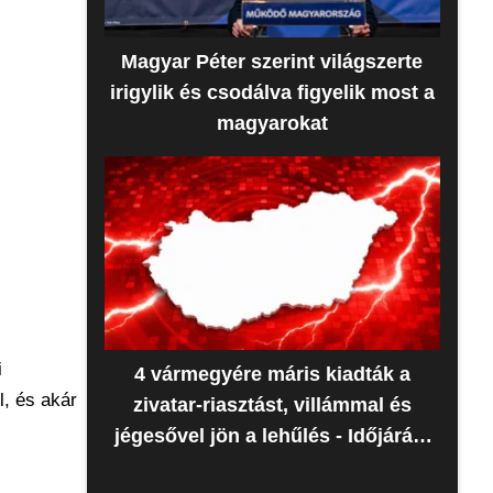
Magyar Péter szerint világszerte
irigylik és csodálva figyelik most a
magyarokat
i
4 vármegyére máris kiadták a
l, és akár
zivatar-riasztást, villámmal és
jégesővel jön a lehűlés - Időjárás-
előrejelzés