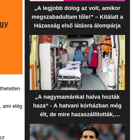
„A legjobb dolog az volt, amikor
megszabadultam tőle!” – Kitálalt a
ogy
Házasság első látásra álompárja
thetetlen
„A nagymamánkat halva hozták
haza” - A hatvani kórházban még
, ami elég
élt, de mire hazaszállították,
meghalt az idős nő
sz