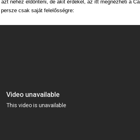
azt nehéz eldönteni, de akit érdekel, az itt megnézheti a Ca
 persze csak saját felelősségre: