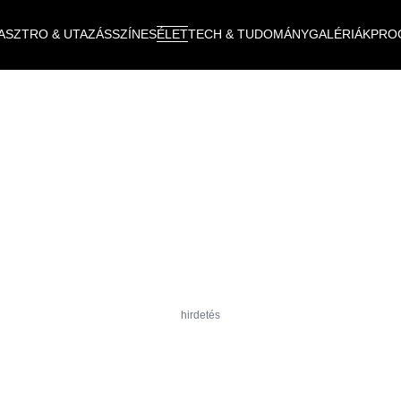
ASZTRO & UTAZÁS
SZÍNES
ÉLET
TECH & TUDOMÁNY
GALÉRIÁK
PRO
hirdetés