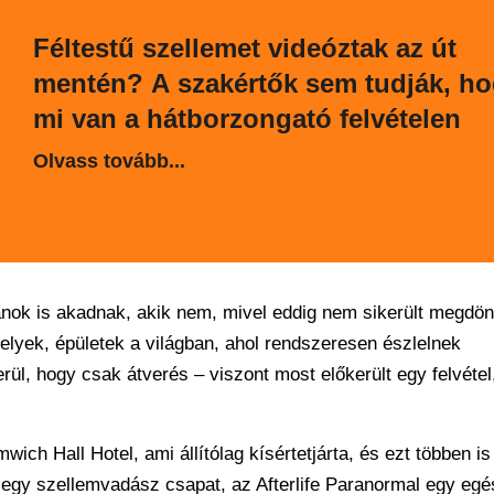
Féltestű szellemet videóztak az út
mentén? A szakértők sem tudják, h
mi van a hátborzongató felvételen
Olvass tovább...
nok is akadnak, akik nem, mivel eddig nem sikerült megdön
helyek, épületek a világban, ahol rendszeresen észlelnek
rül, hogy csak átverés – viszont most előkerült egy felvétel
h Hall Hotel, ami állítólag kísértetjárta, és ezt többen is
 egy szellemvadász csapat, az Afterlife Paranormal egy egé