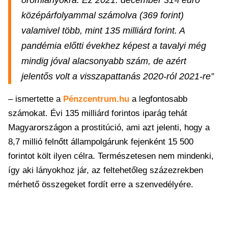
örömlányokra. Ez 2021. december 31-i euró
középárfolyammal számolva (369 forint)
valamivel több, mint 135 milliárd forint. A
pandémia előtti évekhez képest a tavalyi még
mindig jóval alacsonyabb szám, de azért
jelentős volt a visszapattanás 2020-ról 2021-re”
– ismertette a
Pénzcentrum.hu
a legfontosabb
számokat. Évi 135 milliárd forintos iparág tehát
Magyarországon a prostitúció, ami azt jelenti, hogy a
8,7 millió felnőtt állampolgárunk fejenként 15 500
forintot költ ilyen célra. Természetesen nem mindenki,
így aki lányokhoz jár, az feltehetőleg százezrekben
mérhető összegeket fordít erre a szenvedélyére.