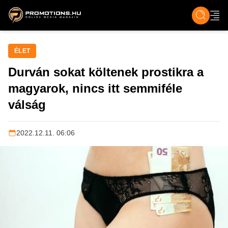
ZENE, FILM & KULT
SPORT
GASZTRO & UTAZÁS
SZÍNES
ÉLET
TECH & TU
ÉLET
Durván sokat költenek prostikra a
magyarok, nincs itt semmiféle
válság
2022.12.11. 06:06