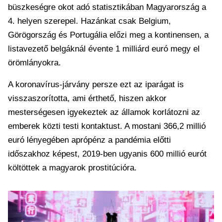
büszkeségre okot adó statisztikában Magyarország a
4. helyen szerepel. Hazánkat csak Belgium,
Görögország és Portugália előzi meg a kontinensen, a
listavezető belgáknál évente 1 milliárd euró megy el
örömlányokra.
A koronavírus-járvány persze ezt az iparágat is
visszaszorította, ami érthető, hiszen akkor
mesterségesen igyekeztek az államok korlátozni az
emberek közti testi kontaktust. A mostani 366,2 millió
euró lényegében aprópénz a pandémia előtti
időszakhoz képest, 2019-ben ugyanis 600 millió eurót
költöttek a magyarok prostitúcióra.