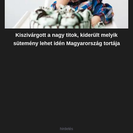
Kiszivárgott a nagy titok, kiderült melyik
sütemény lehet idén Magyarország tortája
hirdetés