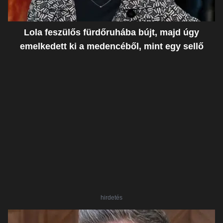
Lola feszülős fürdőruhába bújt, majd úgy
emelkedett ki a medencéből, mint egy sellő
hirdetés