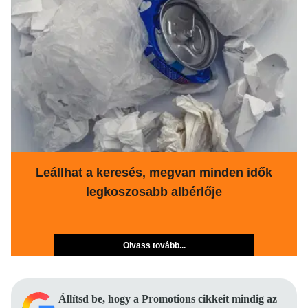
Leállhat a keresés, megvan minden idők
legkoszosabb albérlője
Olvass tovább...
Állítsd be, hogy a Promotions cikkeit mindig az