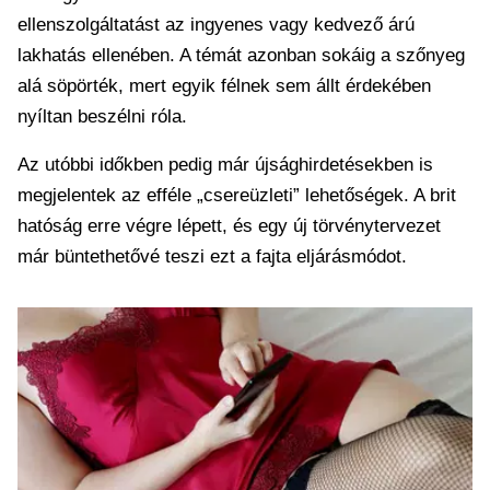
ellenszolgáltatást az ingyenes vagy kedvező árú
lakhatás ellenében. A témát azonban sokáig a szőnyeg
alá söpörték, mert egyik félnek sem állt érdekében
nyíltan beszélni róla.
Az utóbbi időkben pedig már újsághirdetésekben is
megjelentek az efféle „csereüzleti” lehetőségek. A brit
hatóság erre végre lépett, és egy új törvénytervezet
már büntethetővé teszi ezt a fajta eljárásmódot.