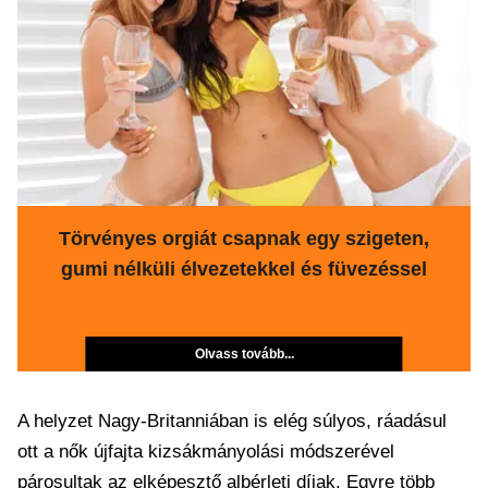
Törvényes orgiát csapnak egy szigeten,
gumi nélküli élvezetekkel és füvezéssel
Olvass tovább...
A helyzet Nagy-Britanniában is elég súlyos, ráadásul
ott a nők újfajta kizsákmányolási módszerével
párosultak az elképesztő albérleti díjak. Egyre több