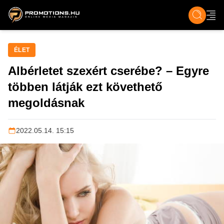
ZENE, FILM & KULT
SPORT
GASZTRO & UTAZÁS
SZÍNES
ÉLET
TECH & TU
ÉLET
Albérletet szexért cserébe? – Egyre
többen látják ezt követhető
megoldásnak
2022.05.14. 15:15