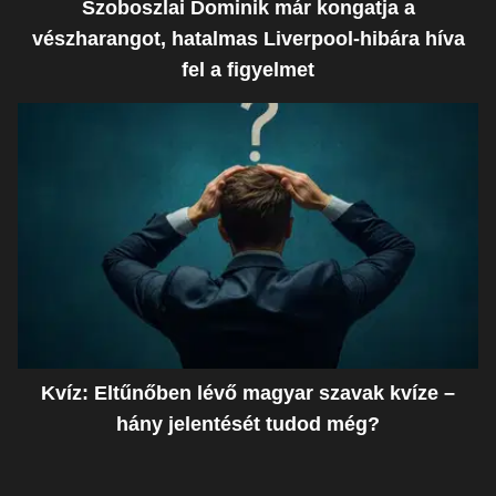
Szoboszlai Dominik már kongatja a
vészharangot, hatalmas Liverpool-hibára híva
fel a figyelmet
Kvíz: Eltűnőben lévő magyar szavak kvíze –
hány jelentését tudod még?