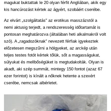
magukat buktattak le 20 olyan férfit Angliában, akik egy
kis hancúrozást kértek az ágyért, szobáért cserébe.
Az elvárt „szolgáltatás” az erotikus masszázstól a
nemi aktusig terjedt, a rendszeresség időtartamát is
pontosan meghatározva (általában heti alkalmakról volt
szó). A „ragadozóknak” nevezett férfiak igyekeztek
előzetesen megszűrni a hölgyeket, az arckép után
teljes testes fotót kértek tőlük, sőt a magasságukat,
súlyukat és mellbőségüket is megtudakolták. Olyan is
akadt, aki szép summát, mintegy 150 fontot (azaz 67
ezer forintot) is kínált a nőknek hetente a szexért
cserébe, nemcsak albérletet.