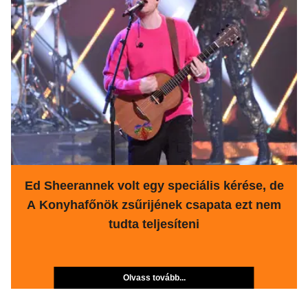
Ed Sheerannek volt egy speciális kérése, de
A Konyhafőnök zsűrijének csapata ezt nem
tudta teljesíteni
Olvass tovább...