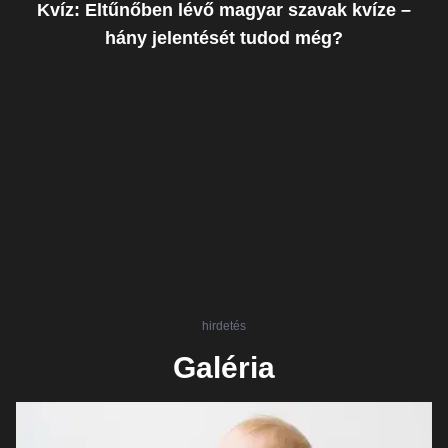
Kvíz: Eltűnőben lévő magyar szavak kvíze –
hány jelentését tudod még?
hirdetés
Galéria