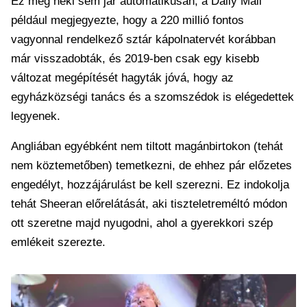
Ez még neki sem jár automatikusan, a Daily Mail
például megjegyezte, hogy a 220 millió fontos
vagyonnal rendelkező sztár kápolnatervét korábban
már visszadobták, és 2019-ben csak egy kisebb
változat megépítését hagyták jóvá, hogy az
egyházközségi tanács és a szomszédok is elégedettek
legyenek.
Angliában egyébként nem tiltott magánbirtokon (tehát
nem köztemetőben) temetkezni, de ehhez pár előzetes
engedélyt, hozzájárulást be kell szerezni. Ez indokolja
tehát Sheeran előrelátását, aki tiszteletreméltó módon
ott szeretne majd nyugodni, ahol a gyerekkori szép
emlékeit szerezte.