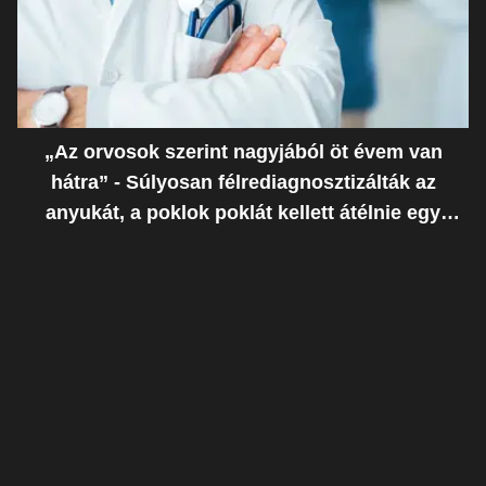
„Az orvosok szerint nagyjából öt évem van
hátra” - Súlyosan félrediagnosztizálták az
anyukát, a poklok poklát kellett átélnie egy
ostoba hiba miatt