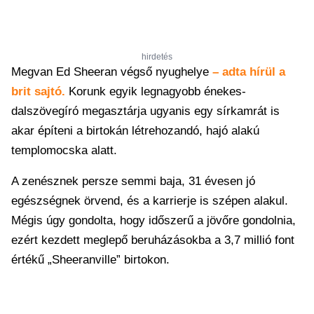
hirdetés
Megvan Ed Sheeran végső nyughelye
– adta hírül a
brit sajtó.
Korunk egyik legnagyobb énekes-
dalszövegíró megasztárja ugyanis egy sírkamrát is
akar építeni a birtokán létrehozandó, hajó alakú
templomocska alatt.
A zenésznek persze semmi baja, 31 évesen jó
egészségnek örvend, és a karrierje is szépen alakul.
Mégis úgy gondolta, hogy időszerű a jövőre gondolnia,
ezért kezdett meglepő beruházásokba a 3,7 millió font
értékű „Sheeranville” birtokon.