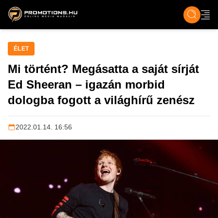
ZENE, FILM & KULT
SPORT
GASZTRO & UTAZÁS
SZÍNES
ÉLET
TECH & TU
ÉLET
Mi történt? Megásatta a saját sírját
Ed Sheeran – igazán morbid
dologba fogott a világhírű zenész
2022.01.14. 16:56