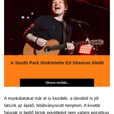
A South Park tönkretette Ed Sheeran életét
Olvass tovább...
A munkálatokat már el is kezdték, a távolból is jól
látszik az épülő, felállványozott templom. A kisebb
falunak is beillő birtok egyébként nem valami egzotikus