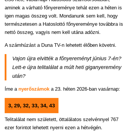
aminek a várható főnyereménye tehát ezen a héten is
igen magas összeg volt. Mondanunk sem kell, hogy
természetesen a Hatoslottó főnyereménye továbbra is
nettó összeg, vagyis nem kell utána adózni.
A számhúzást a Duna TV-n lehetett élőben követni.
Vajon újra elvitték a főnyereményt június 7-én?
Lett-e újra telitalálat a múlt heti giganyeremény
után?
Íme a
nyerőszámok
a 23. héten 2026-ban vasárnap:
3, 29, 32, 33, 34, 43
Telitalálat nem született, öttalálatos szelvénnyel 767
ezer forintot lehetett nyerni ezen a hétvégén.