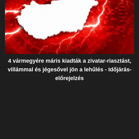
4 vármegyére máris kiadták a zivatar-riasztást,
villámmal és jégesővel jön a lehűlés - Időjárás-
előrejelzés