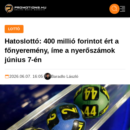
ZENE, FILM & KULT
SPORT
GASZTRO & UTAZÁS
SZÍNES
ÉLET
TECH & TU
LOTTÓ
Hatoslottó: 400 millió forintot ért a
főnyeremény, íme a nyerőszámok
június 7-én
2026.06.07. 16:05
|
Baradlo László