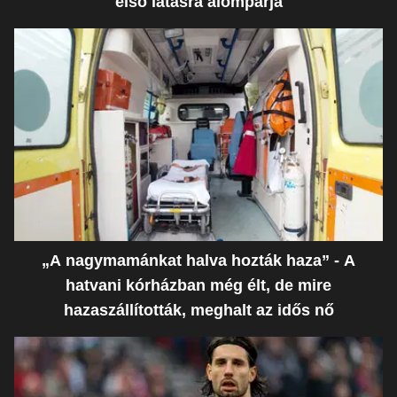
első látásra álompárja
„A nagymamánkat halva hozták haza” - A
hatvani kórházban még élt, de mire
hazaszállították, meghalt az idős nő