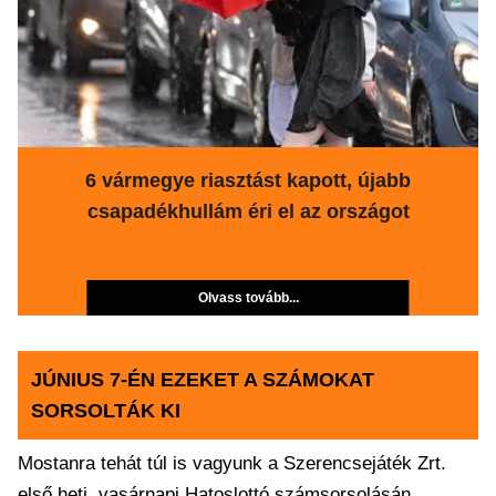
6 vármegye riasztást kapott, újabb
csapadékhullám éri el az országot
Olvass tovább...
JÚNIUS 7-ÉN EZEKET A SZÁMOKAT
SORSOLTÁK KI
Mostanra tehát túl is vagyunk a Szerencsejáték Zrt.
első heti, vasárnapi Hatoslottó számsorsolásán,