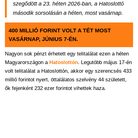
szegődött a 23. héten 2026-ban, a Hatoslottó
második sorsolásán a héten, most vasárnap.
400 MILLIÓ FORINT VOLT A TÉT MOST
VASÁRNAP, JÚNIUS 7-ÉN.
Nagyon sok pénzt érhetett egy telitalálat ezen a héten
Magyarországon a
Hatoslottón
. Legutóbb május 17-én
volt telitalálat a Hatoslottón, akkor egy szerencsés 433
millió forintot nyert, öttalálatos szelvény 44 született,
ők fejenként 232 ezer forintot vihettek haza.