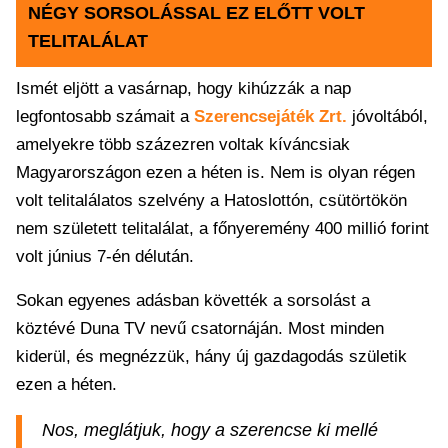
NÉGY SORSOLÁSSAL EZ ELŐTT VOLT
TELITALÁLAT
Ismét eljött a vasárnap, hogy kihúzzák a nap
legfontosabb számait a
Szerencsejáték Zrt.
jóvoltából,
amelyekre több százezren voltak kíváncsiak
Magyarországon ezen a héten is. Nem is olyan régen
volt telitalálatos szelvény a Hatoslottón, csütörtökön
nem született telitalálat, a főnyeremény 400 millió forint
volt június 7-én délután.
Sokan egyenes adásban követték a sorsolást a
köztévé Duna TV nevű csatornáján. Most minden
kiderül, és megnézzük, hány új gazdagodás születik
ezen a héten.
Nos, meglátjuk, hogy a szerencse ki mellé