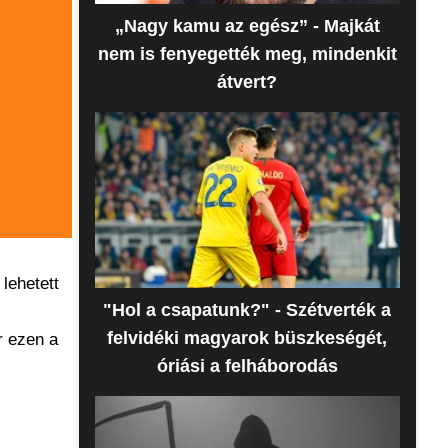
„Nagy kamu az egész” - Majkát
nem is fenyegették meg, mindenkit
átvert?
 lehetett
"Hol a csapatunk?" - Szétverték a
felvidéki magyarok büszkeségét,
r ezen a
óriási a felháborodás