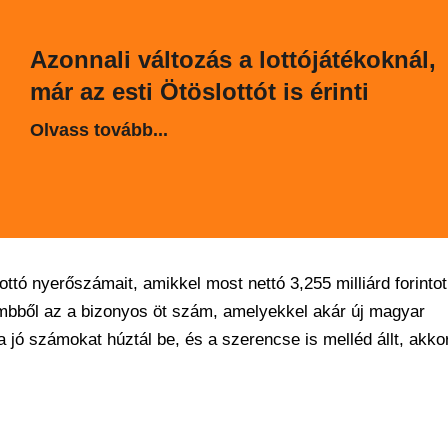
Azonnali változás a lottójátékoknál,
már az esti Ötöslottót is érinti
Olvass tovább...
ttó nyerőszámait, amikkel most nettó 3,255 milliárd forintot
ömbből az a bizonyos öt szám, amelyekkel akár új magyar
ha jó számokat húztál be, és a szerencse is melléd állt, akko