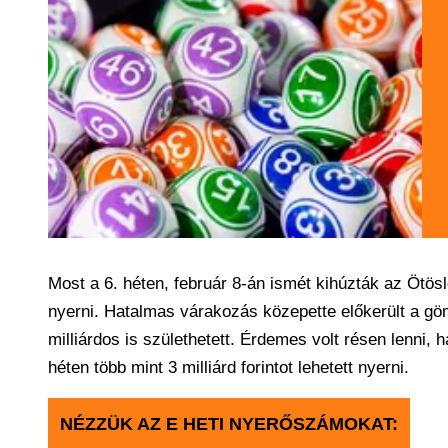
Most a 6. héten, február 8-án ismét kihúzták az Ötöslo
nyerni. Hatalmas várakozás közepette előkerült a g
milliárdos is születhetett. Érdemes volt résen lenni, 
héten több mint 3 milliárd forintot lehetett nyerni.
NÉZZÜK AZ E HETI NYERŐSZÁMOKAT: