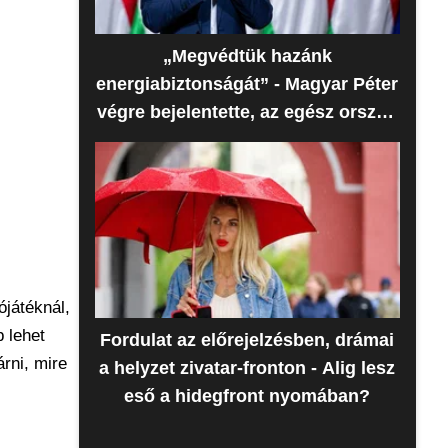
„Megvédtük hazánk
energiabiztonságát” - Magyar Péter
végre bejelentette, az egész ország
erre várt
ójátéknál,
 lehet
Fordulat az előrejelzésben, drámai
rni, mire
a helyzet zivatar-fronton - Alig lesz
eső a hidegfront nyomában?