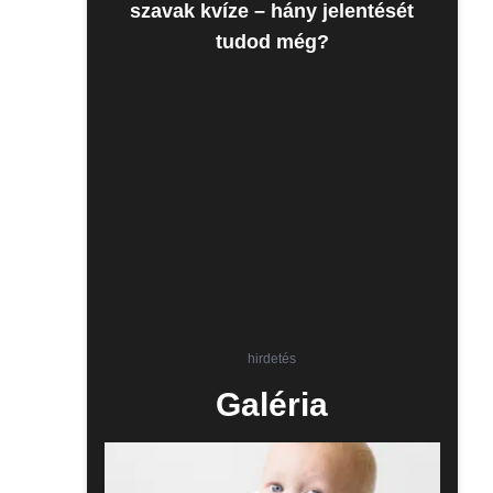
szavak kvíze – hány jelentését
tudod még?
hirdetés
Galéria