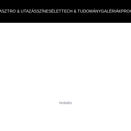
ASZTRO & UTAZÁS
SZÍNES
ÉLET
TECH & TUDOMÁNY
GALÉRIÁK
PRO
hirdetés