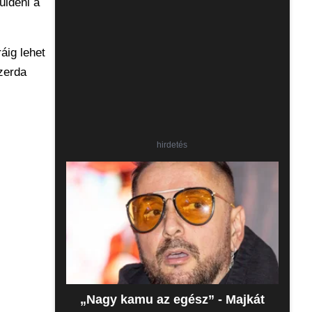
üldeni a
áig lehet
zerda
hirdetés
„Nagy kamu az egész” - Majkát