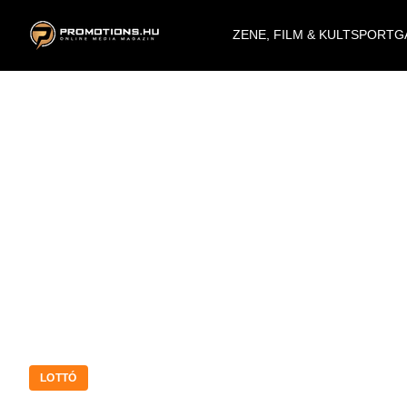
ZENE, FILM & KULT
SPORT
G
LOTTÓ