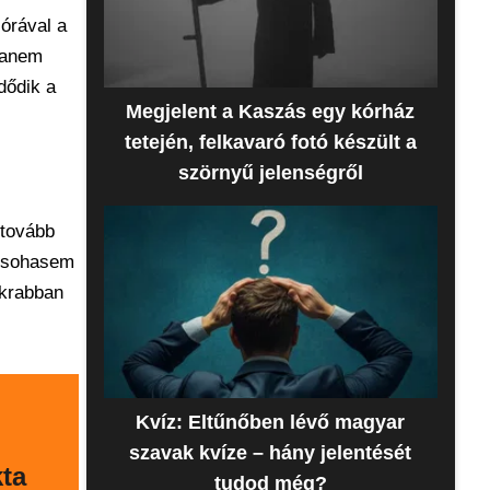
 órával a
 hanem
dődik a
Megjelent a Kaszás egy kórház
tetején, felkavaró fotó készült a
szörnyű jelenségről
 tovább
g sohasem
akrabban
Kvíz: Eltűnőben lévő magyar
szavak kvíze – hány jelentését
kta
tudod még?