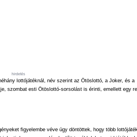
hirdetés
néhány lottójátéknál, név szerint az Ötöslottó, a Joker, és a
e, szombat esti Ötöslottó-sorsolást is érinti, emellett egy r
gényeket figyelembe véve úgy döntöttek, hogy több lottójáté