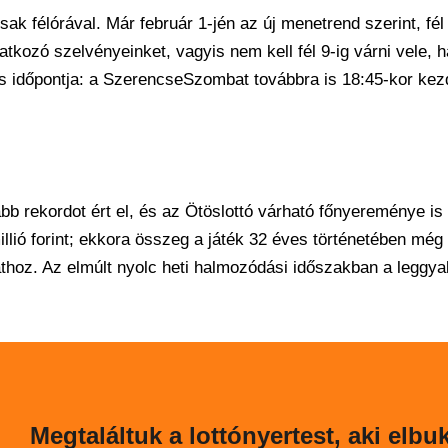
csak félórával. Már február 1-jén az új menetrend szerint, fél
atkozó szelvényeinket, vagyis nem kell fél 9-ig várni vele,
olás időpontja: a SzerencseSzombat továbbra is 18:45-kor kez
abb rekordot ért el, és az Ötöslottó várható főnyereménye is
lió forint; ekkora összeg a játék 32 éves történetében mé
lálathoz. Az elmúlt nyolc heti halmozódási időszakban a leggy
Megtaláltuk a lottónyertest, aki elbu