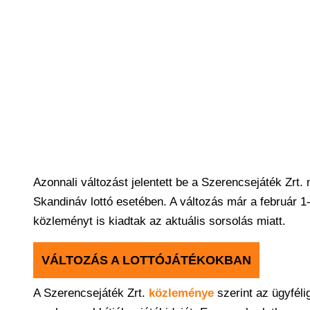
Azonnali változást jelentett be a Szerencsejáték Zrt. 
Skandináv lottó esetében. A változás már a február 1-j
közleményt is kiadtak az aktuális sorsolás miatt.
VÁLTOZÁS A LOTTÓJÁTÉKOKBAN
A Szerencsejáték Zrt.
közleménye
szerint az ügyféli