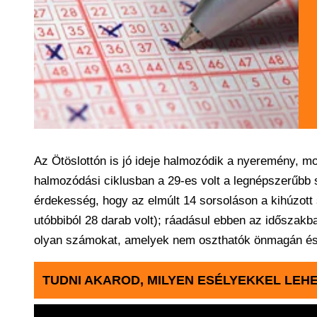
Az Ötöslottón is jó ideje halmozódik a nyeremény, mos
halmozódási ciklusban a 29-es volt a legnépszerűbb 
érdekesség, hogy az elmúlt 14 sorsoláson a kihúzott 
utóbbiból 28 darab volt); ráadásul ebben az időszakb
olyan számokat, amelyek nem oszthatók önmagán és 
TUDNI AKAROD, MILYEN ESÉLYEKKEL LEH