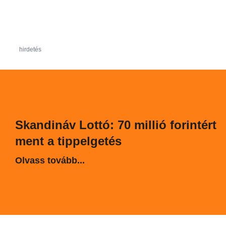
hirdetés
Skandináv Lottó: 70 millió forintért
ment a tippelgetés
Olvass tovább...