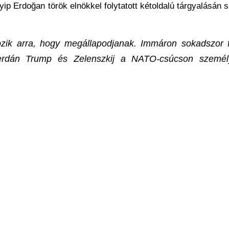
p Erdoğan török elnökkel folytatott kétoldalú tárgyalásán 
zik arra, hogy megállapodjanak. Immáron sokadszor f
Szerdán Trump és Zelenszkij a NATO-csúcson személ