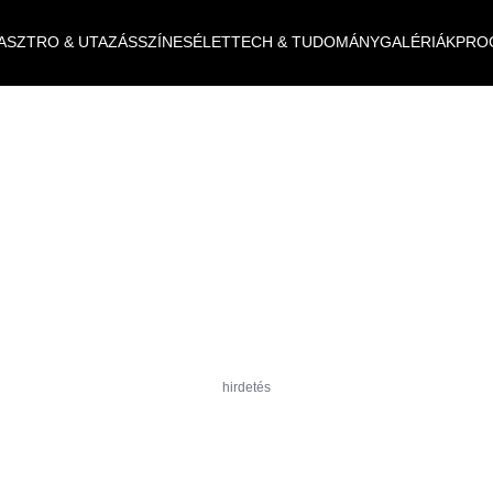
ASZTRO & UTAZÁS
SZÍNES
ÉLET
TECH & TUDOMÁNY
GALÉRIÁK
PRO
hirdetés