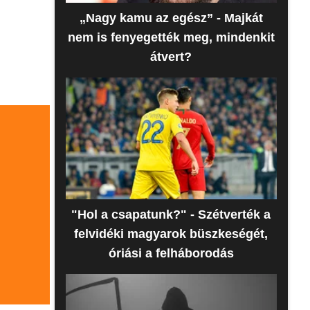
„Nagy kamu az egész” - Majkát
nem is fenyegették meg, mindenkit
átvert?
"Hol a csapatunk?" - Szétverték a
felvidéki magyarok büszkeségét,
óriási a felháborodás