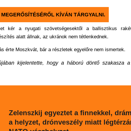
 MEGERŐSÍTÉSÉRŐL KÍVÁN TÁRGYALNI.
t kér a nyugati szövetségesektől a ballisztikus rakét
zítés alatt állnak, az ukránok nem tétlenkednek.
 érte Moszkvát, bár a részletek egyelőre nem ismertek.
jújában kijelentette, hogy a háború döntő szakasza a
Zelenszkij egyeztet a finnekkel, drám
a helyzet, drónveszély miatt légtérzár