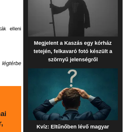
ák elleni
Megjelent a Kaszás egy kórház
tetején, felkavaró fotó készült a
szörnyű jelenségről
 légtérbe
ai
,
Kvíz: Eltűnőben lévő magyar