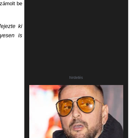
számolt be
ejezte ki
yesen is
hirdetés