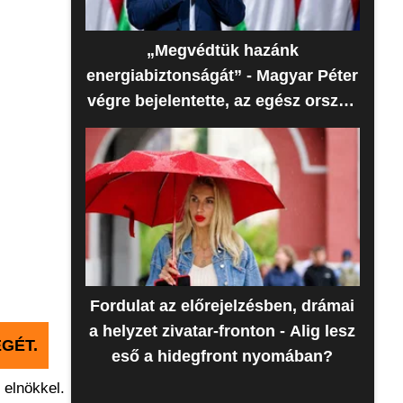
„Megvédtük hazánk
energiabiztonságát” - Magyar Péter
végre bejelentette, az egész ország
erre várt
Fordulat az előrejelzésben, drámai
a helyzet zivatar-fronton - Alig lesz
GÉT.
eső a hidegfront nyomában?
 elnökkel.