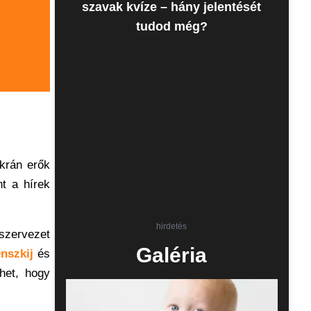
szavak kvíze – hány jelentését
tudod még?
ukrán erők
t a hírek
hirdetés
 szervezet
Galéria
enszkij
és
het, hogy