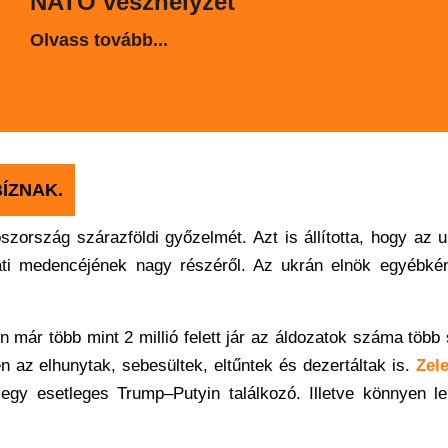
NATO vészhelyzet
Olvass tovább...
ÍZNAK.
ország szárazföldi győzelmét. Azt is állította, hogy az 
gati medencéjének nagy részéről. Az ukrán elnök egyébkén
 már több mint 2 millió felett jár az áldozatok száma több
 az elhunytak, sebesültek, eltűntek és dezertáltak is.
Zel
egy esetleges Trump–Putyin találkozó. Illetve könnyen le