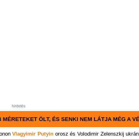
hirdetés
ÉRETEKET ÖLT, ÉS SENKI NEM LÁTJA MÉG A VÉ
efonon
Vlagyimir Putyin
orosz és Volodimir Zelenszkij ukrán