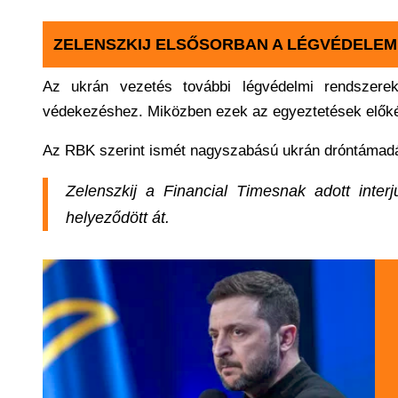
ZELENSZKIJ ELSŐSORBAN A LÉGVÉDELEM
Az ukrán vezetés további légvédelmi rendszereke
védekezéshez. Miközben ezek az egyeztetések előkés
Az RBK szerint ismét nagyszabású ukrán dróntámadás
Zelenszkij a Financial Timesnak adott inter
helyeződött át.