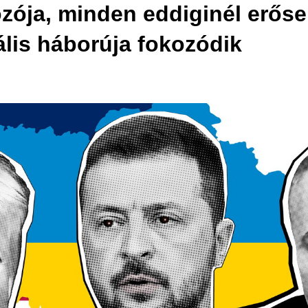
kozója, minden eddiginél erő
ális háborúja fokozódik