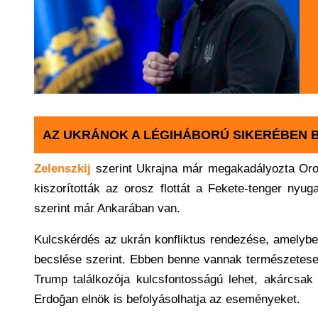
AZ UKRÁNOK A LÉGIHÁBORÚ SIKERÉBEN B
Zelenszkij
szerint Ukrajna már megakadályozta Orosz
kiszorították az orosz flottát a Fekete-tenger nyu
szerint már Ankarában van.
Kulcskérdés az ukrán konfliktus rendezése, amelyben
becslése szerint. Ebben benne vannak természetesen
Trump találkozója kulcsfontosságú lehet, akárcsak 
Erdoğan elnök is befolyásolhatja az eseményeket.