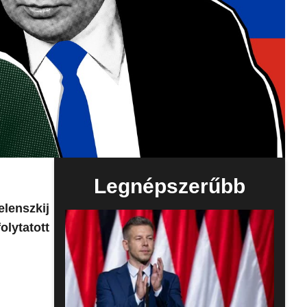
Legnépszerűbb
lenszkij
lytatott