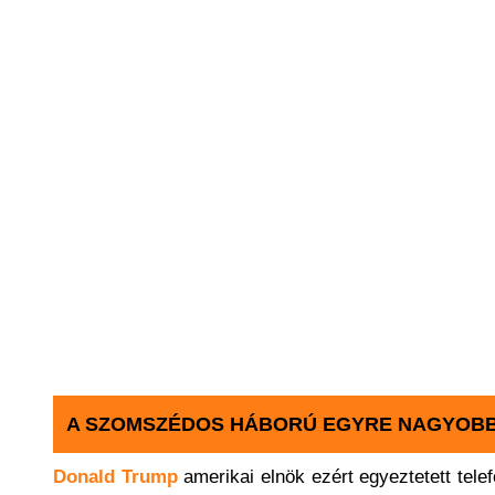
A SZOMSZÉDOS HÁBORÚ EGYRE NAGYOBB M
Donald Trump
amerikai elnök ezért egyeztetett tel