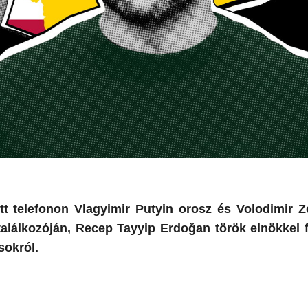
t telefonon Vlagyimir Putyin orosz és Volodimir Ze
lálkozóján, Recep Tayyip Erdoğan török elnökkel fo
sokról.