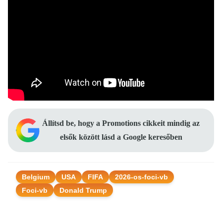
Állítsd be, hogy a Promotions cikkeit mindig az
elsők között lásd a Google keresőben
Belgium
USA
FIFA
2026-os-foci-vb
Foci-vb
Donald Trump