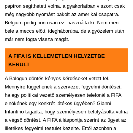
papíron segíthetett volna, a gyakorlatban viszont csak
még nagyobb nyomást pakolt az amerikai csapatra.
Belgium pedig pontosan ezt használta ki. Nem ment
bele a meccs előtti idegháborúba, de a győzelem után
már nem fogta vissza magát.
A FIFA IS KELLEMETLEN HELYZETBE
KERÜLT
A Balogun-döntés kényes kérdéseket vetett fel.
Mennyire függetlenek a szervezet fegyelmi döntései,
ha egy politikai vezető személyesen telefonál a FIFA
elnökének egy konkrét játékos ügyében? Gianni
Infantino tagadta, hogy személyesen befolyásolta volna
a végső döntést. A FIFA álláspontja szerint az ügyet az
illetékes fegyelmi testület kezelte. Ettől azonban a