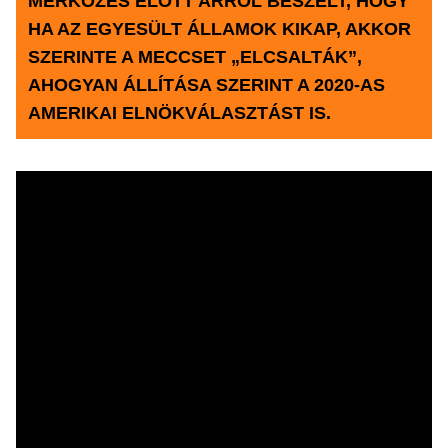
MÉRKŐZÉS ELŐTT ARRÓL BESZÉLT, HOGY
HA AZ EGYESÜLT ÁLLAMOK KIKAP, AKKOR
SZERINTE A MECCSET „ELCSALTÁK”,
AHOGYAN ÁLLÍTÁSA SZERINT A 2020-AS
AMERIKAI ELNÖKVÁLASZTÁST IS.