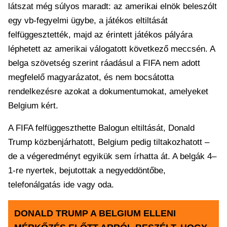
látszat még súlyos maradt: az amerikai elnök beleszólt
egy vb-fegyelmi ügybe, a játékos eltiltását
felfüggesztették, majd az érintett játékos pályára
léphetett az amerikai válogatott következő meccsén. A
belga szövetség szerint ráadásul a FIFA nem adott
megfelelő magyarázatot, és nem bocsátotta
rendelkezésre azokat a dokumentumokat, amelyeket
Belgium kért.
A FIFA felfüggeszthette Balogun eltiltását, Donald
Trump közbenjárhatott, Belgium pedig tiltakozhatott –
de a végeredményt egyikük sem írhatta át. A belgák 4–
1-re nyertek, bejutottak a negyeddöntőbe,
telefonálgatás ide vagy oda.
DONALD TRUMP A BELGIUM ELLENI