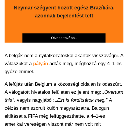
Neymar szégyent hozott egész Brazíliára,
azonnali bejelentést tett
Olvass tovább...
A belgák nem a nyilatkozatokkal akartak visszavágni. A
válaszukat a
pályán
adták meg, méghozzá egy 4–1-es
győzelemmel.
A lefújás után Belgium a közösségi oldalán is odaszúrt.
A válogatott hivatalos felületén ez jelent meg:
„Overturn
this”
, vagyis nagyjából:
„Ezt is fordítsátok meg.”
A
célzás nem szorult külön magyarázatra. Balogun
eltiltását a FIFA még felfüggeszthette, a 4–1-es
amerikai vereségen viszont már nem volt mit