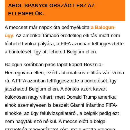
AHOL SPANYOLORSZÁG LESZ AZ
ELLENFELÜK.
A meccset már napok óta beárnyékolta
a Balogun-
ügy
. Az amerikai támadó eredetileg eltiltás miatt nem
léphetett volna pályára, a FIFA azonban felfüggesztette
a büntetését, így ott lehetett Belgium ellen.
Balogun korábban piros lapot kapott Bosznia-
Hercegovina ellen, ezért automatikus eltiltás várt volna
rá. A FIFA azonban felfüggesztette a büntetését, így
játszhatott Belgium ellen. A döntés azért kavart
különösen nagy vihart, mert Donald Trump amerikai
elnök személyesen is beszélt Gianni Infantino FIFA-
elnökkel az ügy felülvizsgálatáról, a belgák pedig ezt
nem hagyták szó nélkül. A meccs előtt a belga
szövetség magyarázatot kért, majd vitatta Balogun