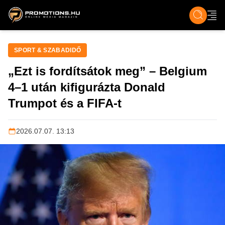
ZENE, FILM & KULT
SPORT
GASZTRO & UTAZÁS
SZÍNES
ÉLET
TECH & TU
SPORT & SZABADIDŐ
„Ezt is fordítsátok meg” – Belgium
4–1 után kifigurázta Donald
Trumpot és a FIFA-t
2026.07.07. 13:13