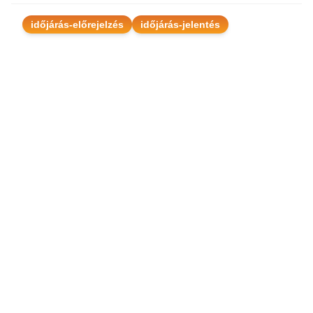
időjárás-előrejelzés
időjárás-jelentés