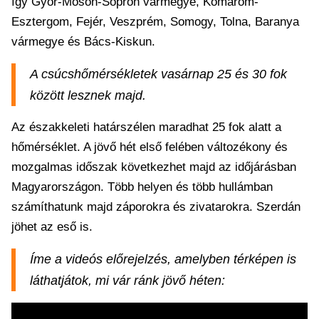
így Győr-Moson-Sopron vármegye, Komárom-
Esztergom, Fejér, Veszprém, Somogy, Tolna, Baranya
vármegye és Bács-Kiskun.
A csúcshőmérsékletek vasárnap 25 és 30 fok
között lesznek majd.
Az északkeleti határszélen maradhat 25 fok alatt a
hőmérséklet. A jövő hét első felében változékony és
mozgalmas időszak következhet majd az időjárásban
Magyarországon. Több helyen és több hullámban
számíthatunk majd záporokra és zivatarokra. Szerdán
jöhet az eső is.
Íme a videós előrejelzés, amelyben térképen is
láthatjátok, mi vár ránk jövő héten: