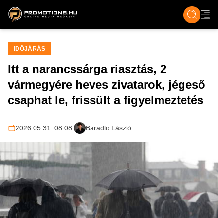
ZENE, FILM & KULT
SPORT
GASZTRO & UTAZÁS
SZÍNES
ÉLET
TECH & TU
IDŐJÁRÁS
Itt a narancssárga riasztás, 2
vármegyére heves zivatarok, jégeső
csaphat le, frissült a figyelmeztetés
2026.05.31. 08:08
|
Baradlo László