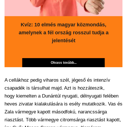
Kvíz: 10 elmés magyar közmondás,
amelynek a fél ország rosszul tudja a
jelentését
Olvass tovább...
A cellákhoz pedig viharos szél, jégeső és intenzív
csapadék is társulhat majd. Azt is hozzáteszik,
hogy kiemelten a Dunántúl nyugati, délnyugati felében
heves zivatar kialakulására is esély mutatkozik. Vas és
Zala vármegye kapott másodfokú, narancssárga
riasztást. Több vármegye citromsárga riasztást kapott,