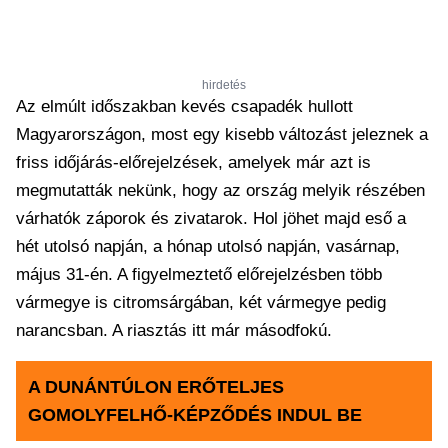
hirdetés
Az elmúlt időszakban kevés csapadék hullott
Magyarországon, most egy kisebb változást jeleznek a
friss időjárás-előrejelzések, amelyek már azt is
megmutatták nekünk, hogy az ország melyik részében
várhatók záporok és zivatarok. Hol jöhet majd eső a
hét utolsó napján, a hónap utolsó napján, vasárnap,
május 31-én. A figyelmeztető előrejelzésben több
vármegye is citromsárgában, két vármegye pedig
narancsban. A riasztás itt már másodfokú.
A DUNÁNTÚLON ERŐTELJES
GOMOLYFELHŐ-KÉPZŐDÉS INDUL BE