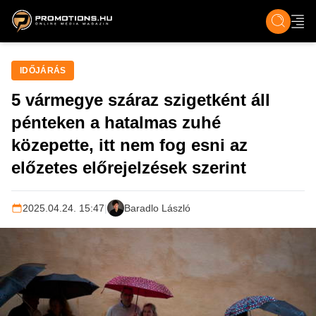
ZENE, FILM & KULT
SPORT
GASZTRO & UTAZÁS
SZÍNES
ÉLET
TECH & TU
IDŐJÁRÁS
5 vármegye száraz szigetként áll
pénteken a hatalmas zuhé
közepette, itt nem fog esni az
előzetes előrejelzések szerint
2025.04.24. 15:47
|
Baradlo László