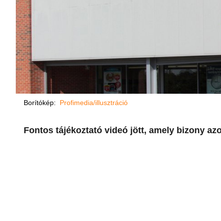
Borítókép:
Profimedia/illusztráció
Fontos tájékoztató videó jött, amely bizony azo