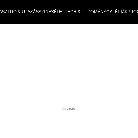
ASZTRO & UTAZÁS
SZÍNES
ÉLET
TECH & TUDOMÁNY
GALÉRIÁK
PRO
hirdetés