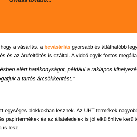
Olvass tovább...
, hogy a vásárlás, a
bevásárlás
gyorsabb és átláthatóbb leg
és az árufeltöltés is ezáltal. A videó egyik fontos megálla
ésben elért hatékonyságot, például a raklapos kihelyezé
gatjuk a tartós árcsökkentést."
nített egységes blokkokban lesznek. Az UHT termékek nagyob
és papírtermékek és az állateledelek is jól elkülönítve került
 is lesz.