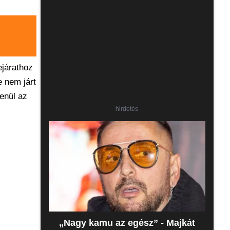
ejárathoz
e nem járt
lenül az
hirdetés
„Nagy kamu az egész” - Majkát