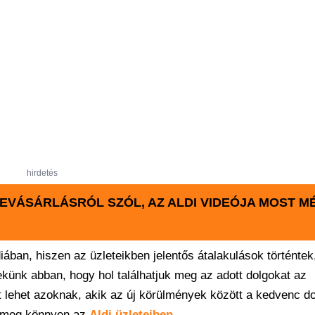
hirdetés
EVÁSÁRLÁSRÓL SZÓL, AZ ALDI VIDEÓJA MOST M
ában, hiszen az üzleteikben jelentős átalakulások történte
ekünk abban, hogy hol találhatjuk meg az adott dolgokat az
t lehet azoknak, akik az új körülmények között a kedvenc do
ák meg könnyen az
Aldi üzleteiben
.