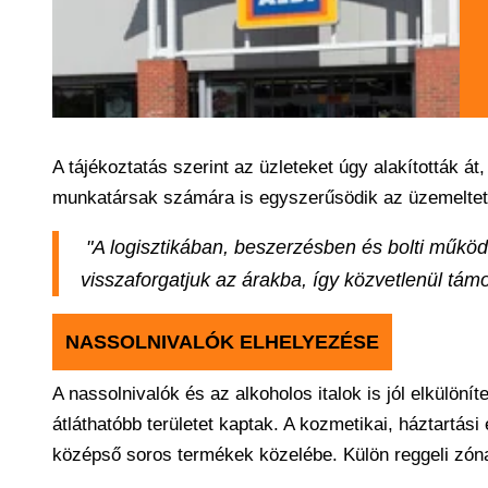
A tájékoztatás szerint az üzleteket úgy alakították át
munkatársak számára is egyszerűsödik az üzemeltetés 
"A logisztikában, beszerzésben és bolti működ
visszaforgatjuk az árakba, így közvetlenül támo
NASSOLNIVALÓK ELHELYEZÉSE
A nassolnivalók és az alkoholos italok is jól elkülö
átláthatóbb területet kaptak. A kozmetikai, háztartási 
középső soros termékek közelébe. Külön reggeli zóna