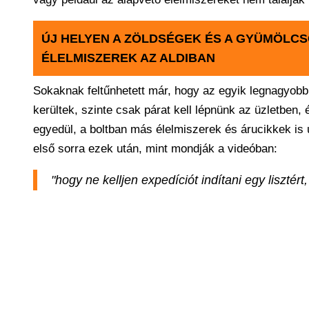
ÚJ HELYEN A ZÖLDSÉGEK ÉS A GYÜMÖLCS
ÉLELMISZEREK AZ ALDIBAN
Sokaknak feltűnhetett már, hogy az egyik legnagyobb
kerültek, szinte csak párat kell lépnünk az üzletben, 
egyedül, a boltban más élelmiszerek és árucikkek is ú
első sorra ezek után, mint mondják a videóban:
"hogy ne kelljen expedíciót indítani egy lisztért,