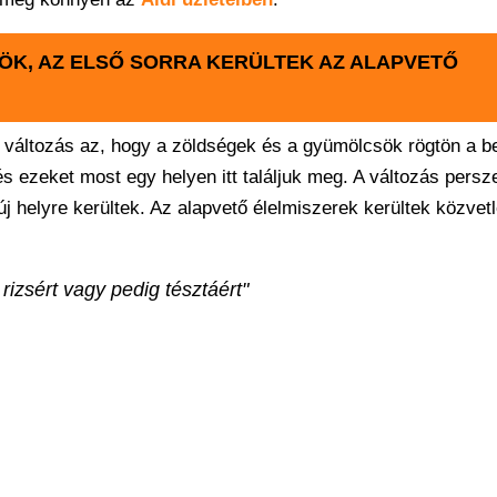
ÖK, AZ ELSŐ SORRA KERÜLTEK AZ ALAPVETŐ
 változás az, hogy a zöldségek és a gyümölcsök rögtön a b
és ezeket most egy helyen itt találjuk meg. A változás persz
j helyre kerültek. Az alapvető élelmiszerek kerültek közvet
 rizsért vagy pedig tésztáért"