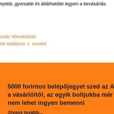
nnyebb, gyorsabb és átláthatóbb legyen a bevásárlás.
ruház
#bevásárlás
ldi
#aldiáron
♬ eredeti
5000 forintos belépőjegyet szed az A
a vásárlóitól, az egyik boltjukba már
nem lehet ingyen bemenni
Olvass tovább...