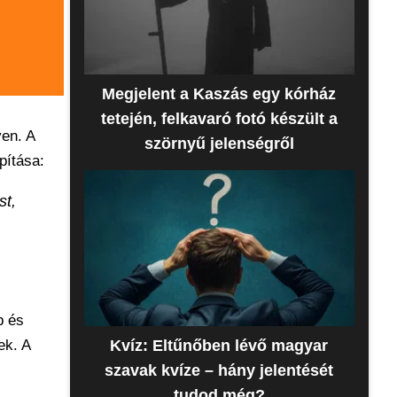
Megjelent a Kaszás egy kórház
tetején, felkavaró fotó készült a
yen. A
szörnyű jelenségről
pítása:
st,
b és
ek. A
Kvíz: Eltűnőben lévő magyar
szavak kvíze – hány jelentését
tudod még?