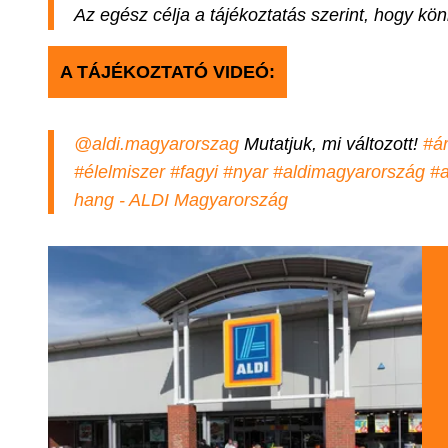
Az egész célja a tájékoztatás szerint, hogy kö
A TÁJÉKOZTATÓ VIDEÓ:
@aldi.magyarorszag
Mutatjuk, mi változott!
#á
#élelmiszer
#fagyi
#nyar
#aldimagyarország
#a
hang - ALDI Magyarország