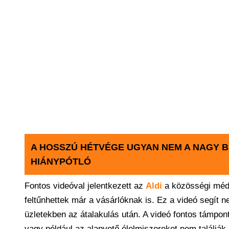
A HOSSZÚ HÉTVÉGE UGYAN NEM A NAGY B
HIÁNYPÓTLÓ
Fontos videóval jelentkezett az
Aldi
a közösségi médi
feltűnhettek már a vásárlóknak is. Ez a videó segít n
üzletekben az átalakulás után. A videó fontos támpon
vagy például az alapvető élelmiszereket nem találj