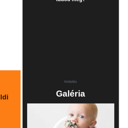
hirdetés
Galéria
ldi