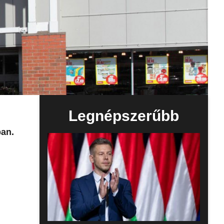
Legnépszerűbb
ban.