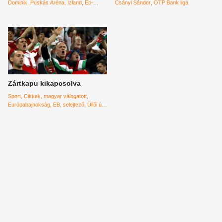
Dominik
Puskás Aréna
Izland
Eb-
Csányi Sándor
OTP Bank liga
pótselejtező
Zártkapu kikapcsolva
Sport
Cikkek
magyar válogatott
Európabajnokság
EB
selejtező
Üllői úti
stadion
október 8
zártkapu
Feröerszigetek