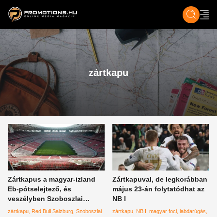
ZENE, FILM & KULT
SPORT
GASZTRO & UTAZÁS
SZÍNES
ÉLET
TECH & TU
zártkapu
Zártkapus a magyar-izland
Zártkapuval, de legkorábban
Eb-pótselejtező, és
május 23-án folytatódhat az
veszélyben Szoboszlai
NB I
szereplése
zártkapu
Red Bull Salzburg
Szoboszlai
zártkapu
NB I
magyar foci
labdarúgás