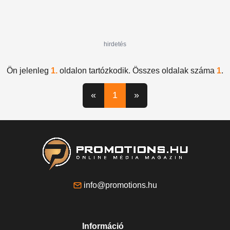
hirdetés
Ön jelenleg
1.
oldalon tartózkodik. Összes oldalak száma
1
.
«
1
»
info@promotions.hu
Információ