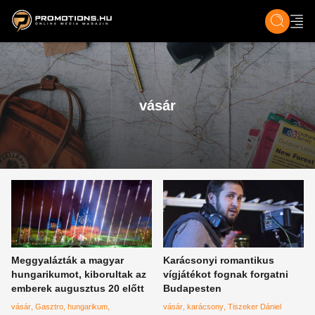
ZENE, FILM & KULT
SPORT
GASZTRO & UTAZÁS
SZÍNES
ÉLET
TECH & TU
vásár
Meggyalázták a magyar
Karácsonyi romantikus
hungarikumot, kiborultak az
vígjátékot fognak forgatni
emberek augusztus 20 előtt
Budapesten
vásár
Gasztro
hungarikum
vásár
karácsony
Tiszeker Dániel