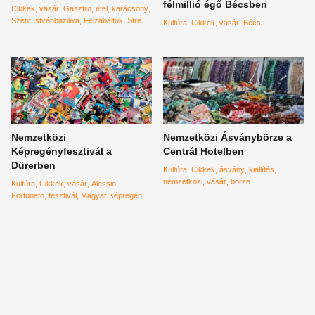
félmillió égő Bécsben
Cikkek
vásár
Gasztro
étel
karácsony
Szent Istvánbazilika
Felzabáltuk
Street
Kultúra
Cikkek
vásár
Bécs
Kitchen
Zsolti
Zé
Nemzetközi
Nemzetközi Ásványbörze a
Képregényfesztivál a
Centrál Hotelben
Dürerben
Kultúra
Cikkek
ásvány
kiállítás
nemzetközi
vásár
börze
Kultúra
Cikkek
vásár
Alessio
Fortunato
fesztivál
Magyar Képregény
Szövetség
Képregényfesztivál