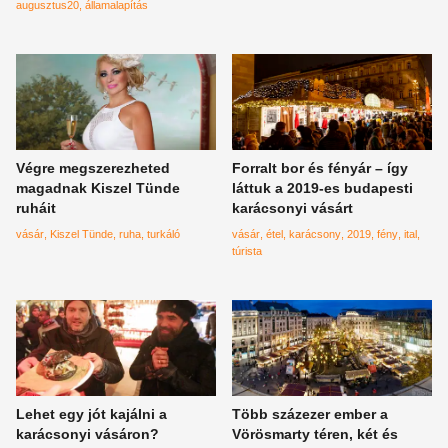
augusztus20
államalapítás
Végre megszerezheted
Forralt bor és fényár – így
magadnak Kiszel Tünde
láttuk a 2019-es budapesti
ruháit
karácsonyi vásárt
vásár
Kiszel Tünde
ruha
turkáló
vásár
étel
karácsony
2019
fény
ital
túrista
Lehet egy jót kajálni a
Több százezer ember a
karácsonyi vásáron?
Vörösmarty téren, két és