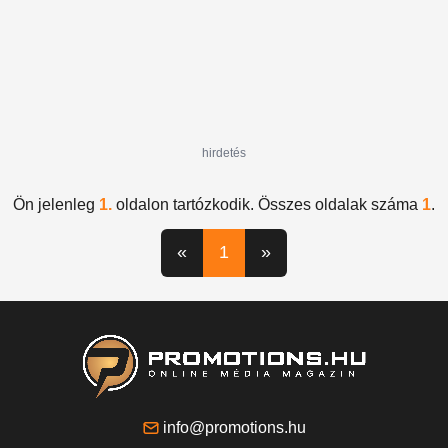
hirdetés
Ön jelenleg
1.
oldalon tartózkodik. Összes oldalak száma
1
.
«
1
»
info@promotions.hu