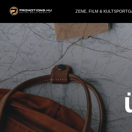
ZENE, FILM & KULT
SPORT
G