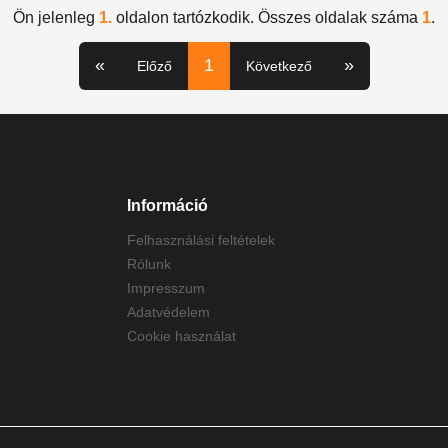
Ön jelenleg
1.
oldalon tartózkodik. Összes oldalak száma
1
.
«
1
»
Előző
Következő
Információ
Felhasználási feltételek
Rólunk
Impresszum
Adatvédelem
Cookie használat