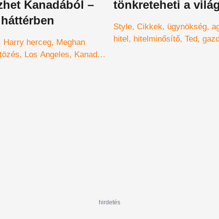
zhet Kanadából –
tönkreteheti a vilá
a háttérben
Style
Cikkek
ügynökség
a
hitel
hitelminősítő
Ted
gaz
Harry herceg
Meghan
ltözés
Los Angeles
Kanada
s
hirdetés