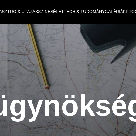
ASZTRO & UTAZÁS
SZÍNES
ÉLET
TECH & TUDOMÁNY
GALÉRIÁK
PRO
ügynöksé