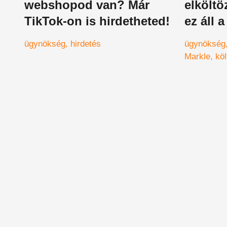
webshopod van? Már
elköltö
TikTok-on is hirdetheted!
ez áll 
ügynökség
hirdetés
ügynökség
Markle
kö
adó
fizeté