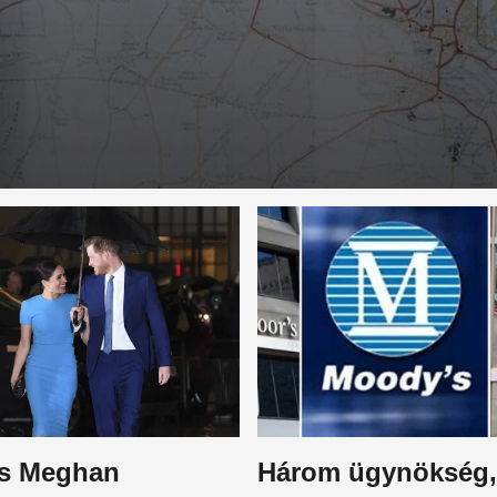
és Meghan
Három ügynökség,