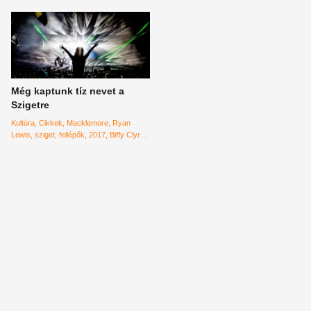
Még kaptunk tíz nevet a
Szigetre
Kultúra
Cikkek
Macklemore
Ryan
Lewis
sziget
fellépők
2017
Biffy Clyro
Tycho
Breaking Benjamin