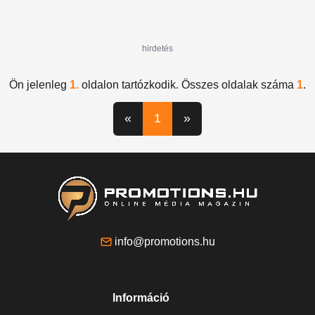
hirdetés
Ön jelenleg
1.
oldalon tartózkodik. Összes oldalak száma
1
.
«
1
»
info@promotions.hu
Információ