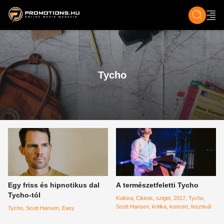
ZENE, FILM & KULT
SPORT
GASZTRO & UTAZÁS
SZÍNES
ÉLET
TECH & TU
Tycho
Egy friss és hipnotikus dal
A természetfeletti Tycho
Tycho-tól
Kultúra
Cikkek
sziget
2017
Tycho
Scott Hansen
kritika
koncert
fesztivál
Tycho
Scott Hansen
Easy