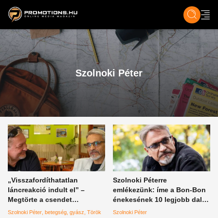
ZENE, FILM & KULT
SPORT
GASZTRO & UTAZÁS
SZÍNES
ÉLET
TECH & TU
Szolnoki Péter
„Visszafordíthatatlan
Szolnoki Péterre
láncreakció indult el” –
emlékezünk: íme a Bon-Bon
Megtörte a csendet
énekesének 10 legjobb dala
zenésztársa Szolnoki Péter
az emberek véleménye
Szolnoki Péter
betegség
gyász
Török
Szolnoki Péter