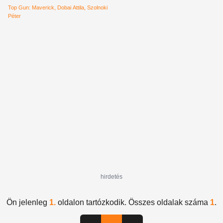
ről
Top Gun: Maverick
Dobai Attila
Szolnoki
Péter
hirdetés
Ön jelenleg
1.
oldalon tartózkodik. Összes oldalak száma
1
.