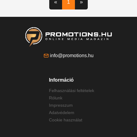
«
1
»
info@promotions.hu
Információ
Felhasználási feltételek
Rólunk
Impresszum
Adatvédelem
Cookie használat