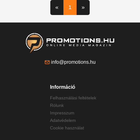
«
1
»
info@promotions.hu
Információ
Felhasználási feltételek
Rólunk
Impresszum
Adatvédelem
Cookie használat