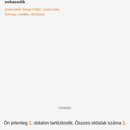
sokasodik
aranysakál
Hanga Zoltán
szaporodás
Somogy
vadállat
réti farkas
hirdetés
Ön jelenleg
1.
oldalon tartózkodik. Összes oldalak száma
1
.