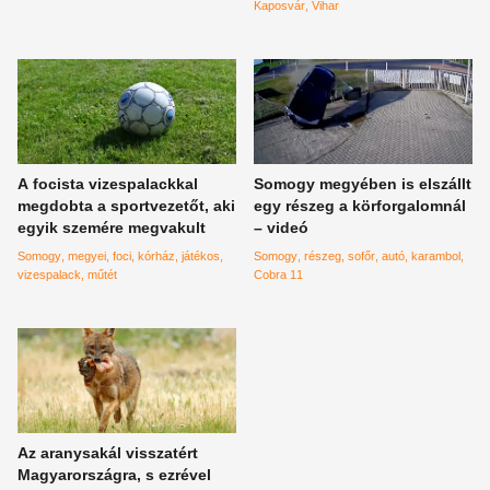
hidegfront
Kaposvár
Vihar
A focista vizespalackkal
Somogy megyében is elszállt
megdobta a sportvezetőt, aki
egy részeg a körforgalomnál
egyik szemére megvakult
– videó
Somogy
megyei
foci
kórház
játékos
Somogy
részeg
sofőr
autó
karambol
vizespalack
műtét
Cobra 11
Az aranysakál visszatért
Magyarországra, s ezrével