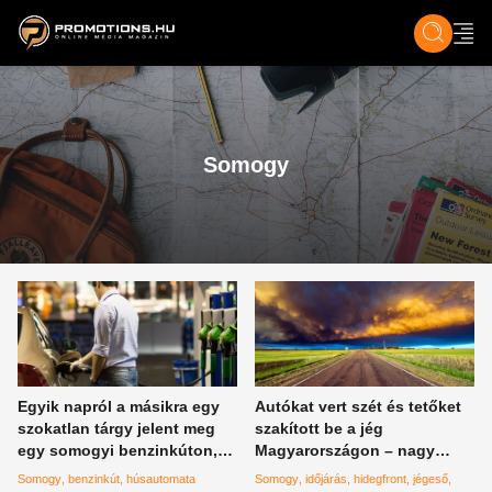
ZENE, FILM & KULT
SPORT
GASZTRO & UTAZÁS
SZÍNES
ÉLET
TECH & TU
Somogy
Egyik napról a másikra egy
Autókat vert szét és tetőket
szokatlan tárgy jelent meg
szakított be a jég
egy somogyi benzinkúton,
Magyarországon – nagy
hatalmas volt a meglepődés
pusztítást okozott a
Somogy
benzinkút
húsautomata
Somogy
időjárás
hidegfront
jégeső