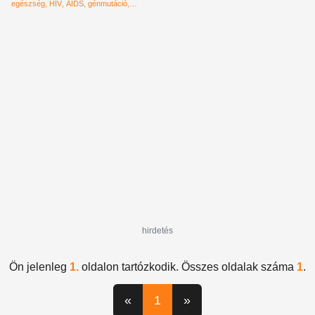
egészség
HIV
AIDS
génmutáció
genetika
génterápia
Memphis
orvos
SCID
hirdetés
Ön jelenleg
1.
oldalon tartózkodik. Összes oldalak száma
1
.
«
1
»