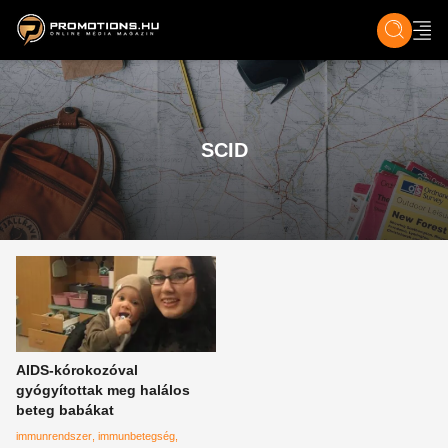
ZENE, FILM & KULT
SPORT
GASZTRO & UTAZÁS
SZÍNES
ÉLET
TECH & TU
SCID
AIDS-kórokozóval
gyógyítottak meg halálos
beteg babákat
immunrendszer
immunbetegség