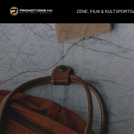
ZENE, FILM & KULT
SPORT
G