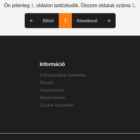
Ön jelenleg
1.
oldalon tartózkodik. Összes oldalak száma
1
.
«
1
»
Előző
Következő
Információ
Felhasználási feltételek
Rólunk
Impresszum
Adatvédelem
Cookie használat