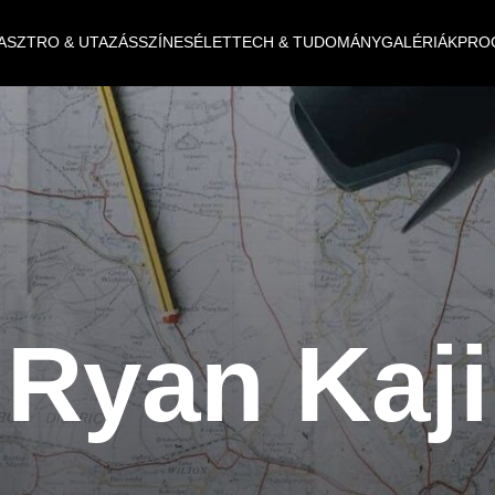
ASZTRO & UTAZÁS
SZÍNES
ÉLET
TECH & TUDOMÁNY
GALÉRIÁK
PRO
Ryan Kaji