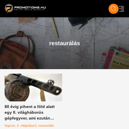
ZENE, FILM & KULT
SPORT
GASZTRO & UTAZÁS
SZÍNES
ÉLET
TECH & TU
restaurálás
80 évig pihent a föld alatt
egy II. világháborús
gépfegyver, ami ezután
történt vele, az maga a csoda
fegyver
II. világháború
restaurálás