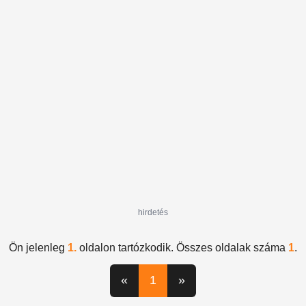
hirdetés
Ön jelenleg
1.
oldalon tartózkodik. Összes oldalak száma
1
.
«
1
»