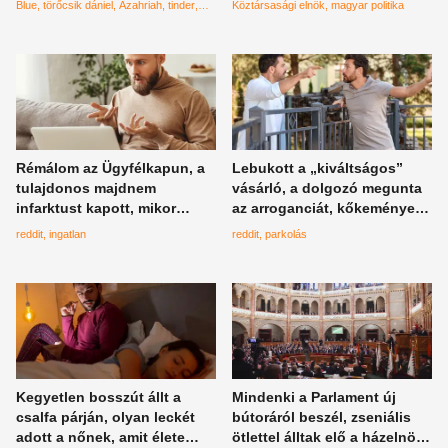
Blue
törőcsik dániel
Azahriah
tinder
Köztársasági elnök
magyar politika
társkereső
Rémálom az Ügyfélkapun, a
Lebukott a „kiváltságos”
tulajdonos majdnem
vásárló, a dolgozó megunta
infarktust kapott, mikor
az arroganciát, kőkeményen
meglátta az ingatlanával
vágott vissza neki
reddit
ingatlan
reddit
parkolás
kapcsolatos értesítést
Kegyetlen bosszút állt a
Mindenki a Parlament új
csalfa párján, olyan leckét
bútoráról beszél, zseniális
adott a nőnek, amit élete
ötlettel álltak elő a házelnöki