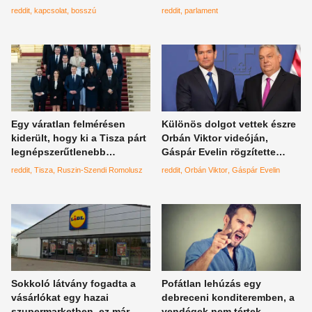
végéig emlegetni fog
szék cseréje után
reddit
kapcsolat
bosszú
reddit
parlament
Egy váratlan felmérésen
Különös dolgot vettek észre
kiderült, hogy ki a Tisza párt
Orbán Viktor videóján,
legnépszerűtlenebb
Gáspár Evelin rögzítette
minisztere, 2 név is
titokban, nincs rá
reddit
Tisza
Ruszin-Szendi Romolusz
reddit
Orbán Viktor
Gáspár Evelin
versenyzett egymással
magyarázat
Sokkoló látvány fogadta a
Pofátlan lehúzás egy
vásárlókat egy hazai
debreceni konditeremben, a
szupermarketben, ez már
vendégek nem tértek