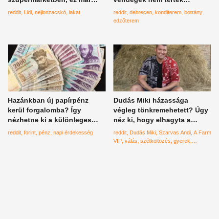
mindennek az alja
magukhoz mikor meglátták
reddit
Lidl
nejlonzacskó
lakat
reddit
debrecen
konditerem
botrány
felháborító kiírást
edzőterem
Hazánkban új papírpénz
Dudás Miki házassága
kerül forgalomba? Így
végleg tönkremehetett? Úgy
nézhetne ki a különleges
néz ki, hogy elhagyta a
bankjegy
családi otthont
reddit
forint
pénz
napi érdekesség
reddit
Dudás Miki
Szarvas Andi
A Farm
VIP
válás
szétköltözés
gyerek
házasság
kajak
világbajnok