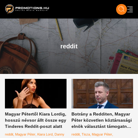
ZENE, FILM & KULT
SPORT
GASZTRO & UTAZÁS
SZÍNES
ÉLET
TECH & TU
reddit
Magyar Pétertől Kiara Lordig,
Botrány a Redditen, Magyar
hosszú névsor állt össze egy
Péter közvetlen köztársasági
Tinderes Reddit-poszt alatt
elnök választást támogatna,
sok minden más is kiderült
reddit
Magyar Péter
Kiara Lord
Danny
reddit
Tisza
Magyar Péter