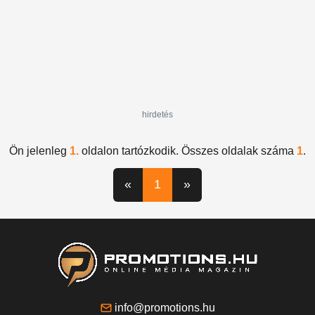
hirdetés
Ön jelenleg
1.
oldalon tartózkodik. Összes oldalak száma
1
.
«
1
»
info@promotions.hu