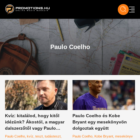
ZENE, FILM & KULT
SPORT
GASZTRO & UTAZÁS
SZÍNES
ÉLET
TECH & TU
Paulo Coelho
Kvíz: kitalálod, hogy kitől
Paulo Coelho és Kobe
idézünk? Ákostól, a magyar
Bryant egy mesekönyvön
dalszerzőtől vagy Paulo
dolgoztak együtt
Coelhótól? Nehéz lesz
Paulo Coelho
kvíz
teszt
tudásteszt
Paulo Coelho
Kobe Bryant
mesekönyv