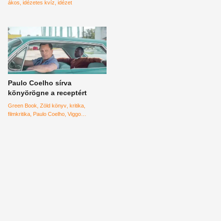
ákos
idézetes kvíz
idézet
Paulo Coelho sírva
könyörögne a receptért
Green Book
Zöld könyv
kritika
filmkritika
Paulo Coelho
Viggo
Mortensen
Mahershala Ali
mozik