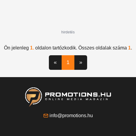
hirdetés
Ön jelenleg
1.
oldalon tartózkodik. Összes oldalak száma
1
.
«
1
»
info@promotions.hu