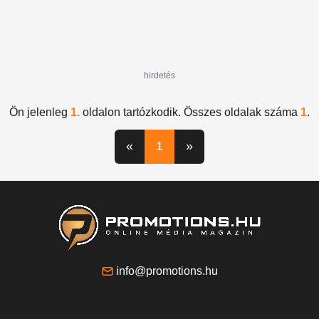
hirdetés
Ön jelenleg
1.
oldalon tartózkodik. Összes oldalak száma
1
.
«
1
»
info@promotions.hu