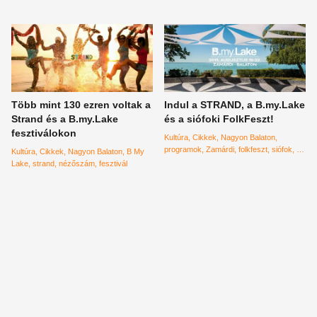
Hurts
Caro Emerald
Több mint 130 ezren voltak a
Indul a STRAND, a B.my.Lake
Strand és a B.my.Lake
és a siófoki FolkFeszt!
fesztiválokon
Kultúra
Cikkek
Nagyon Balaton
programok
Zamárdi
folkfeszt
siófok
B
Kultúra
Cikkek
Nagyon Balaton
B My
My Lake
strand
Lake
strand
nézőszám
fesztivál