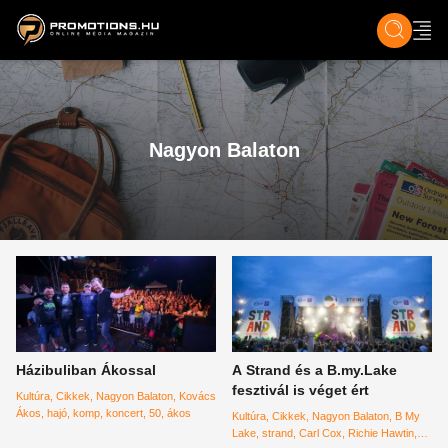
ZENE, FILM & KULT
SPORT
GASZTRO & UTAZÁS
SZÍNES
ÉLET
TECH & TU
Nagyon Balaton
Házibuliban Ákossal
A Strand és a B.my.Lake
fesztivál is véget ért
Kultúra
Cikkek
Nagyon Balaton
Kovács
Ákos
hajó
komp
koncert
50
ákos
Kultúra
Cikkek
Nagyon Balaton
B My
Lake
strand
Carl Cox
Richie Hawtin