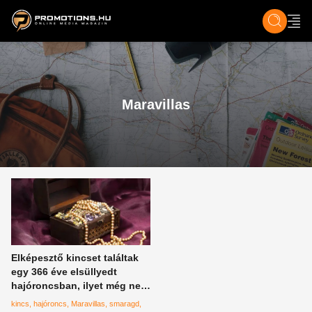
ZENE, FILM & KULT
SPORT
GASZTRO & UTAZÁS
SZÍNES
ÉLET
TECH & TU
Maravillas
Elképesztő kincset találtak
egy 366 éve elsüllyedt
hajóroncsban, ilyet még nem
látott a világ
kincs
hajóroncs
Maravillas
smaragd