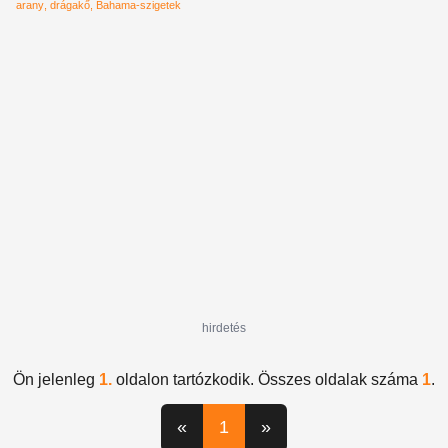
arany
drágakő
Bahama-szigetek
hirdetés
Ön jelenleg
1.
oldalon tartózkodik. Összes oldalak száma
1
.
«
1
»