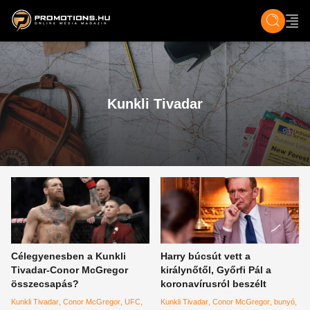
ZENE, FILM & KULT
SPORT
GASZTRO & UTAZÁS
SZÍNES
ÉLET
TECH & TU
Kunkli Tivadar
Célegyenesben a Kunkli
Harry búcsút vett a
Tivadar-Conor McGregor
királynőtől, Győrfi Pál a
összecsapás?
koronavírusról beszélt
Kunkli Tivadar
Conor McGregor
UFC
Kunkli Tivadar
Conor McGregor
bunyó