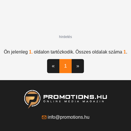
hirdetés
Ön jelenleg
1.
oldalon tartózkodik. Összes oldalak száma
1
.
«
1
»
info@promotions.hu