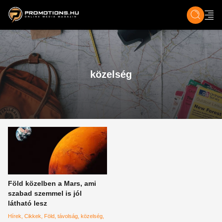
ZENE, FILM & KULT
SPORT
GASZTRO & UTAZÁS
SZÍNES
ÉLET
TECH & TU
közelség
Föld közelben a Mars, ami
szabad szemmel is jól
látható lesz
Hírek
Cikkek
Föld
távolság
közelség