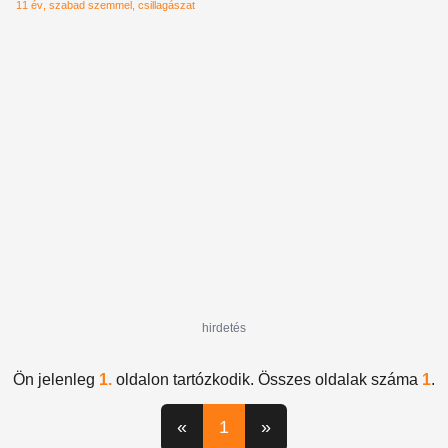
11 év
szabad szemmel
csillagászat
hirdetés
Ön jelenleg
1.
oldalon tartózkodik. Összes oldalak száma
1
.
«
1
»