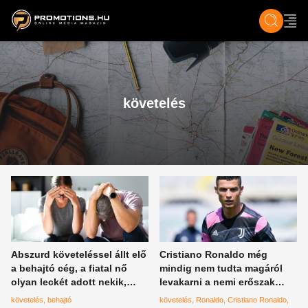
ZENE, FILM & KULT
SPORT
GASZTRO & UTAZÁS
SZÍNES
ÉLET
TECH & TU
követelés
Abszurd követeléssel állt elő
Cristiano Ronaldo még
a behajtó cég, a fiatal nő
mindig nem tudta magáról
olyan leckét adott nekik,
levakarni a nemi erőszak
amit egy életre megjegyeztek
vádját
követelés
behajtó
követelés
Ronaldo
Cristiano Ronaldo