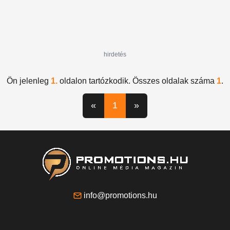
hirdetés
Ön jelenleg
1.
oldalon tartózkodik. Összes oldalak száma
1
.
«
1
»
info@promotions.hu