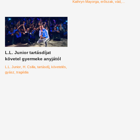
Kathryn Mayorga
erőszak
vád
labdarúgó
L.L. Junior tartásdíjat
követel gyermeke anyjától
L.L. Junior
H. Csilla
tartásdíj
követelés
gyász
tragédia