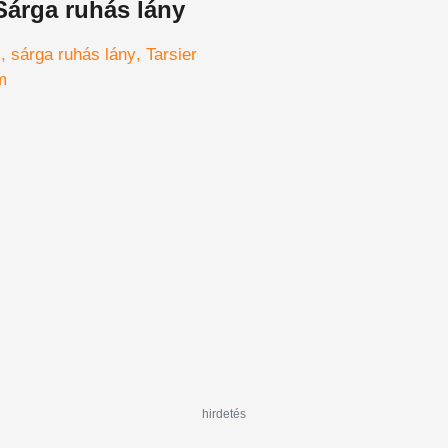
Sárga ruhás lány
i
sárga ruhás lány
Tarsier
m
hirdetés