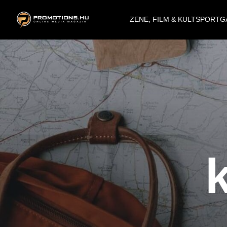
ZENE, FILM & KULT
SPORT
G