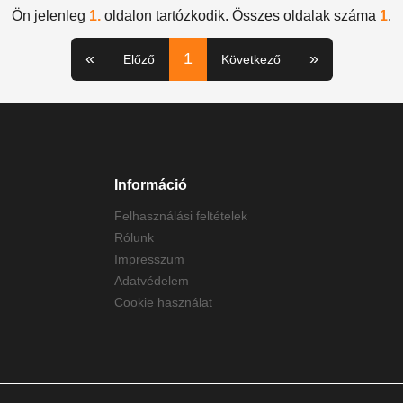
Ön jelenleg
1.
oldalon tartózkodik. Összes oldalak száma
1
.
«
1
»
Előző
Következő
Információ
Felhasználási feltételek
Rólunk
Impresszum
Adatvédelem
Cookie használat