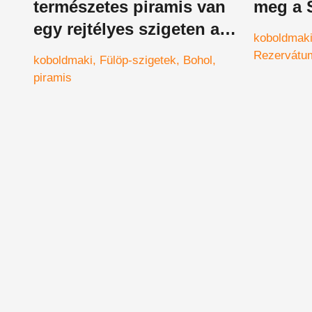
természetes piramis van
meg a 
egy rejtélyes szigeten az
koboldmak
óceán közepén, éneklő
Rezervátu
koboldmaki
Fülöp-szigetek
Bohol
állatok laknak rajtuk
piramis