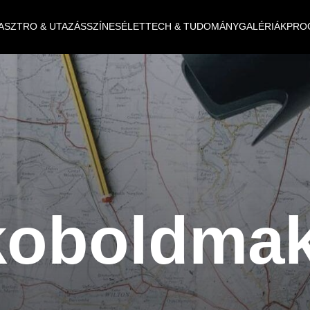
ASZTRO & UTAZÁS
SZÍNES
ÉLET
TECH & TUDOMÁNY
GALÉRIÁK
PRO
koboldmak