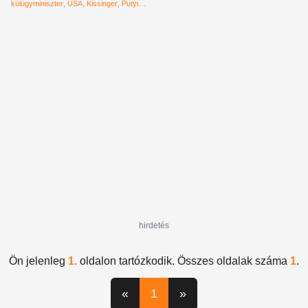
örülni
külügyminiszter
USA
Kissinger
Putyin
győzelem
béke
hirdetés
Ön jelenleg
1.
oldalon tartózkodik. Összes oldalak száma
1
.
«
1
»