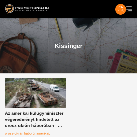
ZENE, FILM & KULT
SPORT
GASZTRO & UTAZÁS
SZÍNES
ÉLET
TECH & TU
Kissinger
Az amerikai külügyminiszter
végeredményt hirdetett az
orosz-ukrán háborúban –
ennek nem sokan fognak
orosz-ukrán háború
amerikai